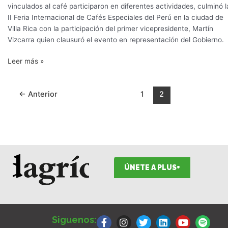
vinculados al café participaron en diferentes actividades, culminó l
II Feria Internacional de Cafés Especiales del Perú en la ciudad de
Villa Rica con la participación del primer vicepresidente, Martín
Vizcarra quien clausuró el evento en representación del Gobierno.
Leer más »
←
Anterior
1
2
ÚNETE A PLUS+
F
I
T
L
Y
S
a
n
w
i
o
p
Siguenos:
c
s
i
n
u
o