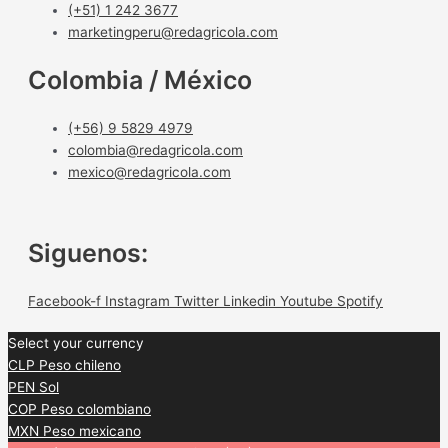
(+51) 1 242 3677
marketingperu@redagricola.com
Colombia / México
(+56) 9 5829 4979
colombia@redagricola.com
mexico@redagricola.com
Siguenos:
Facebook-f
Instagram
Twitter
Linkedin
Youtube
Spotify
Select your currency
CLP
Peso chileno
PEN
Sol
COP
Peso colombiano
MXN
Peso mexicano