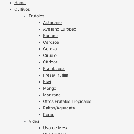
Home
Cultivos
Frutales
Arándano
Avellano Europeo
Banano
Carozos
Cereza
Ciruelo
Cítricos
Frambuesa
Fresa/Frutilla
Kiwi
Mango
Manzana
Otros Frutales Tropicales
Paltos/Aguacate
Peras
Vides
Uva de Mesa