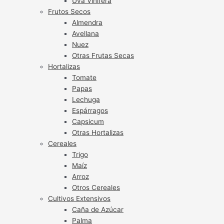
Uva Vinífera
Frutos Secos
Almendra
Avellana
Nuez
Otras Frutas Secas
Hortalizas
Tomate
Papas
Lechuga
Espárragos
Capsicum
Otras Hortalizas
Cereales
Trigo
Maíz
Arroz
Otros Cereales
Cultivos Extensivos
Caña de Azúcar
Palma