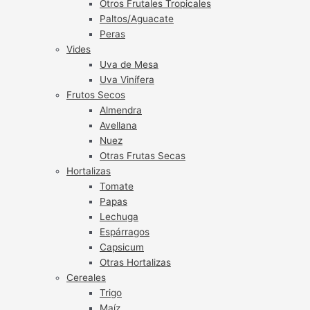
Otros Frutales Tropicales
Paltos/Aguacate
Peras
Vides
Uva de Mesa
Uva Vinífera
Frutos Secos
Almendra
Avellana
Nuez
Otras Frutas Secas
Hortalizas
Tomate
Papas
Lechuga
Espárragos
Capsicum
Otras Hortalizas
Cereales
Trigo
Maíz