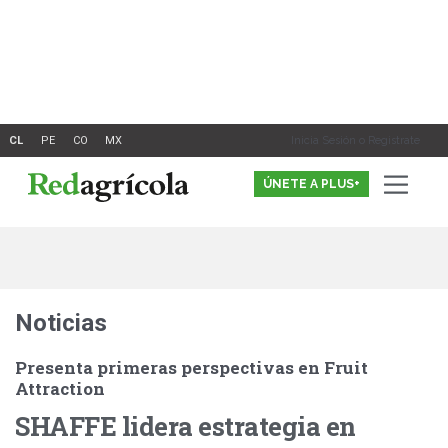
Ir
al
contenido
Inicia Sesión o Registrate
ÚNETE A PLUS+
Noticias
Presenta primeras perspectivas en Fruit
Attraction
SHAFFE lidera estrategia en