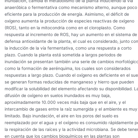
inundación, cambia el metabolismo de la planta induciendo la vía
anaeróbica o fermentativa como mecanismo alterno, aunque poco
eficiente para la producción de energía. Asimismo, el déficit de
oxígeno aumenta la producción de especies reactivas de oxígeno
(ROS), tanto en la mitocondria como en el cloroplasto. Como
respuesta al incremento de ROS, hay un aumento en el sistema de
defensa antioxidante de la planta, el cual es considerado, junto co
la inducción de la vía fermentativa, como una respuesta a corto
plazo. Cuando la planta está sometida a largos periodos de
inundación se presentan también una serie de cambios morfológico
como la formación de aerénquima, los cuales son considerados
respuestas a largo plazo. Cuando el oxígeno es deficiente en el sue
se generan formas reducidas de manganeso y hierro que pueden
modificar la solubilidad del elemento afectando su disponibilidad. L
difusión de oxígeno en suelos inundados es muy baja,
aproximadamente 10.000 veces más baja que en el aire, y el
intercambio de gases entre la raíz sumergida y el ambiente es muy
limitado. Bajo inundación, el aire en los poros del suelo es
reemplazado por el agua y el oxígeno es consumido rápidamente p
la respiración de las raíces y la actividad microbiana. Se debe tene
en cuenta que los cambios bioquímicos en las plantas son