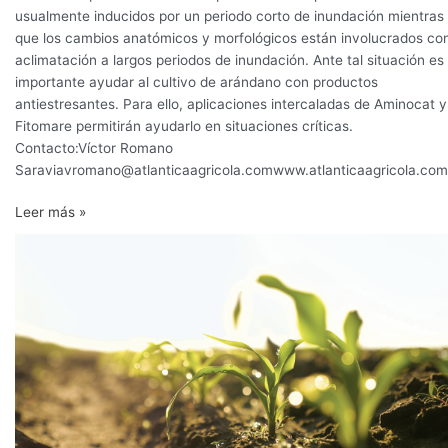
usualmente inducidos por un periodo corto de inundación mientras
que los cambios anatómicos y morfológicos están involucrados co
aclimatación a largos periodos de inundación. Ante tal situación es
importante ayudar al cultivo de arándano con productos
antiestresantes. Para ello, aplicaciones intercaladas de Aminocat y
Fitomare permitirán ayudarlo en situaciones críticas.
Contacto:Víctor Romano
Saraviavromano@atlanticaagricola.comwww.atlanticaagricola.com
Leer más »
Precisan
el
momento
exacto
en
que
el
estrés
de
calor