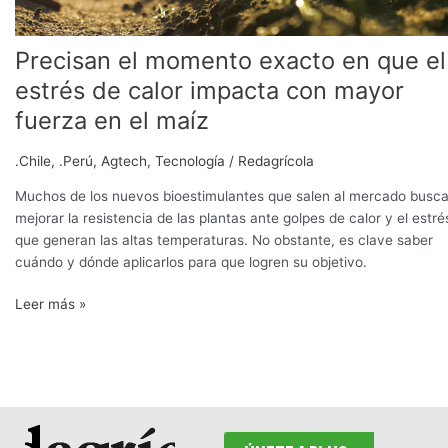
impacta
con
Precisan el momento exacto en que el
mayor
fuerza
estrés de calor impacta con mayor
en
fuerza en el maíz
el
maíz
.Chile
,
.Perú
,
Agtech
,
Tecnología
/
Redagrícola
Muchos de los nuevos bioestimulantes que salen al mercado busc
mejorar la resistencia de las plantas ante golpes de calor y el estré
que generan las altas temperaturas. No obstante, es clave saber
cuándo y dónde aplicarlos para que logren su objetivo.
Leer más »