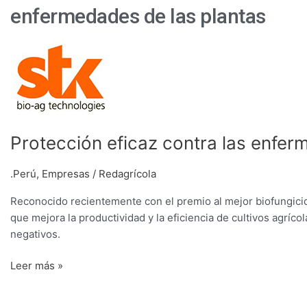
enfermedades de las plantas
Protección
eficaz
contra
las
enfermedades
de
Protección eficaz contra las enfer
las
plantas
.Perú
,
Empresas
/
Redagrícola
Reconocido recientemente con el premio al mejor biofungici
que mejora la productividad y la eficiencia de cultivos agríc
negativos.
Leer más »