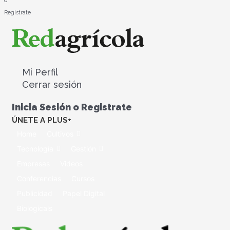
o
Registrate
Mi Perfil
Cerrar sesión
Inicia Sesión o Registrate
ÚNETE A PLUS+
Home
Cultivos
Tecnología
Gestión
Empresas
Videos
Conferencias
Cursos
Publicidad
Papel Digital
Biologicals