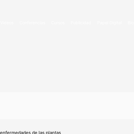
Videos
Conferencias
Cursos
Publicidad
Papel Digital
Bio
s enfermedades de las plantas