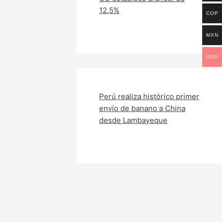
12,5%
COP
MXN
USD
Perú realiza histórico primer
envío de banano a China
desde Lambayeque