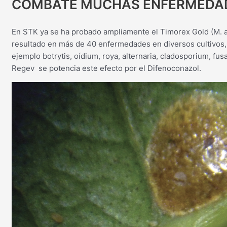
COMBATE MUCHAS ENFERMEDA
En STK ya se ha probado ampliamente el Timorex Gold (M. a
resultado en más de 40 enfermedades en diversos cultivos
ejemplo botrytis, oídium, roya, alternaria, cladosporium, fu
Regev se potencia este efecto por el Difenoconazol.