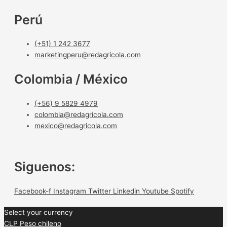
Perú
(+51) 1 242 3677
marketingperu@redagricola.com
Colombia / México
(+56) 9 5829 4979
colombia@redagricola.com
mexico@redagricola.com
Siguenos:
Facebook-f
Instagram
Twitter
Linkedin
Youtube
Spotify
Select your currency
CLP
Peso chileno