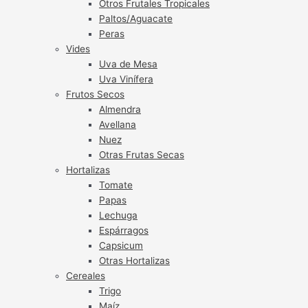
Otros Frutales Tropicales
Paltos/Aguacate
Peras
Vides
Uva de Mesa
Uva Vinífera
Frutos Secos
Almendra
Avellana
Nuez
Otras Frutas Secas
Hortalizas
Tomate
Papas
Lechuga
Espárragos
Capsicum
Otras Hortalizas
Cereales
Trigo
Maíz