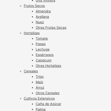
Uva Vinífera
Frutos Secos
Almendra
Avellana
Nuez
Otras Frutas Secas
Hortalizas
Tomate
Papas
Lechuga
Espárragos
Capsicum
Otras Hortalizas
Cereales
Trigo
Maíz
Arroz
Otros Cereales
Cultivos Extensivos
Caña de Azúcar
Palma