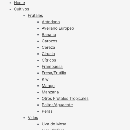
Home
Cultivos
Frutales
Arándano
Avellano Europeo
Banano
Carozos
Cereza
Ciruelo
Cítricos
Frambuesa
Fresa/Frutilla
Kiwi
Mango
Manzana
Otros Frutales Tropicales
Paltos/Aguacate
Peras
Vides
Uva de Mesa