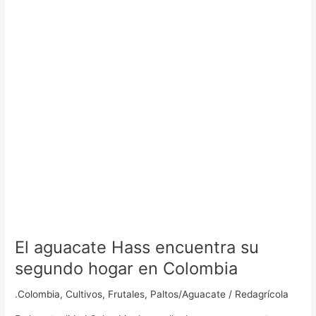
su
segundo
hogar
en
Colombia
El aguacate Hass encuentra su
segundo hogar en Colombia
.Colombia
,
Cultivos
,
Frutales
,
Paltos/Aguacate
/
Redagrícola