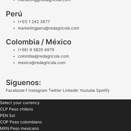
Perú
(+51) 1 242 3677
marketingperu@redagricola.com
Colombia / México
(+56) 9 5829 4979
colombia@redagricola.com
mexico@redagricola.com
Siguenos:
Facebook-f
Instagram
Twitter
Linkedin
Youtube
Spotify
Select your currency
CLP
Peso chileno
PEN
Sol
COP
Peso colombiano
MXN
Peso mexicano