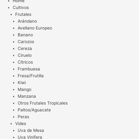
Home
Cultivos
Frutales
Arándano
Avellano Europeo
Banano
Carozos
Cereza
Ciruelo
Cítricos
Frambuesa
Fresa/Frutilla
Kiwi
Mango
Manzana
Otros Frutales Tropicales
Paltos/Aguacate
Peras
Vides
Uva de Mesa
Uva Vinífera