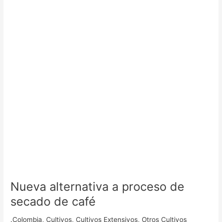
proceso
de
secado
de
café
Nueva alternativa a proceso de
secado de café
.Colombia
,
Cultivos
,
Cultivos Extensivos
,
Otros Cultivos