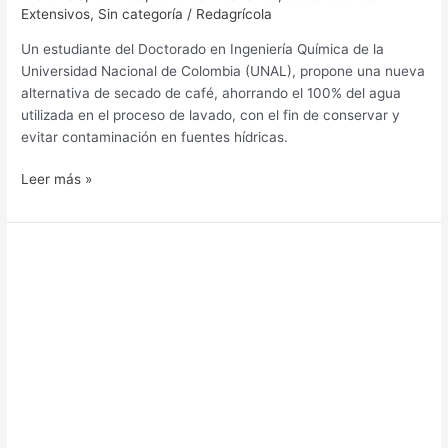
Extensivos
,
Sin categoría
/
Redagrícola
Un estudiante del Doctorado en Ingeniería Química de la
Universidad Nacional de Colombia (UNAL), propone una nueva
alternativa de secado de café, ahorrando el 100% del agua
utilizada en el proceso de lavado, con el fin de conservar y
evitar contaminación en fuentes hídricas.
Leer más »
Nestlé
amplía
el
uso
de
‘blockchain’
en
el
café