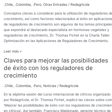
.Chile
,
.Colombia
,
.Perú
,
Otras Entradas
/
Redagrícola
Conceptos claves a considerar para la utilización de reguladores d
crecimiento, así como factores relacionados al éxito en aplicacion
de reguladores de crecimiento son algunos de los temas principale
que expondrá el destacado especialista en hormonas vegetales y
reguladores de crecimiento, Dr. Thomas Fichet en la Charla Taller:
Optimización en las Aplicaciones de Reguladores de Crecimiento.
Leer más »
Claves para mejorar las posibilidades
Claves
para
de éxito con los reguladores de
mejorar
crecimiento
las
posibilidades
.Chile
,
.Colombia
,
.Perú
,
Noticias
/
Redagrícola
de
éxito
En la séptima sesión del curso internacional de cítricos organizado
con
por Redagrícola, el Dr. Thomas Fichet, explicó las claves sobre co
los
‘Mejorar las posibilidades de éxito con los reguladores de crecimien
reguladores
en cítricos’. Así también, Francisco Maldonado, gerente técnico de