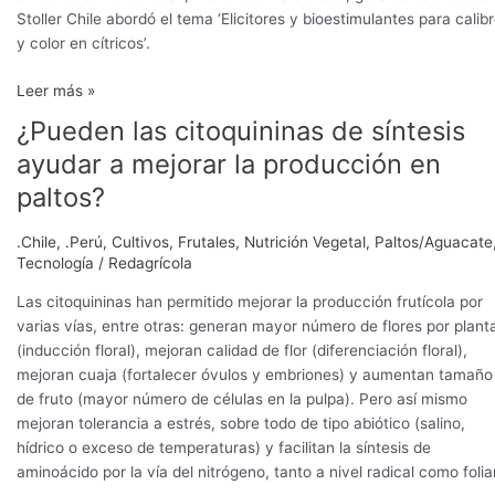
de
Stoller Chile abordó el tema ‘Elicitores y bioestimulantes para calib
crecimiento
y color en cítricos’.
Leer más »
¿Pueden las citoquininas de síntesis
¿Pueden
las
ayudar a mejorar la producción en
citoquininas
paltos?
de
síntesis
.Chile
,
.Perú
,
Cultivos
,
Frutales
,
Nutrición Vegetal
,
Paltos/Aguacate
ayudar
Tecnología
/
Redagrícola
a
mejorar
Las citoquininas han permitido mejorar la producción frutícola por
la
varias vías, entre otras: generan mayor número de flores por plant
producción
(inducción floral), mejoran calidad de flor (diferenciación floral),
en
mejoran cuaja (fortalecer óvulos y embriones) y aumentan tamaño
paltos?
de fruto (mayor número de células en la pulpa). Pero así mismo
mejoran tolerancia a estrés, sobre todo de tipo abiótico (salino,
hídrico o exceso de temperaturas) y facilitan la síntesis de
aminoácido por la vía del nitrógeno, tanto a nivel radical como foliar