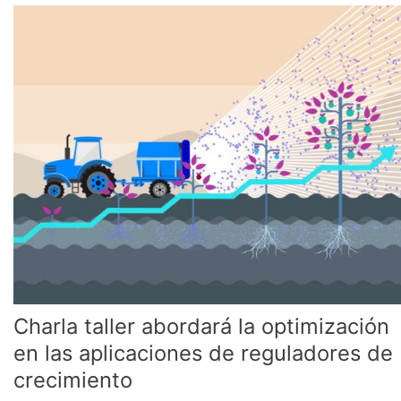
Charla
taller
abordará
la
optimización
en
las
aplicaciones
de
reguladores
de
crecimiento
Charla taller abordará la optimización
en las aplicaciones de reguladores de
crecimiento