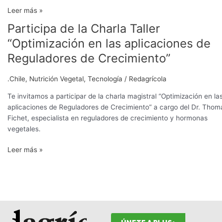
Leer más »
Participa de la Charla Taller
Participa
de
“Optimización en las aplicaciones de
la
Reguladores de Crecimiento”
Charla
Taller
.Chile
,
Nutrición Vegetal
,
Tecnología
/
Redagrícola
“Optimización
en
Te invitamos a participar de la charla magistral “Optimización en la
las
aplicaciones de Reguladores de Crecimiento” a cargo del Dr. Thom
aplicaciones
Fichet, especialista en reguladores de crecimiento y hormonas
de
vegetales.
Reguladores
de
Leer más »
Crecimiento”