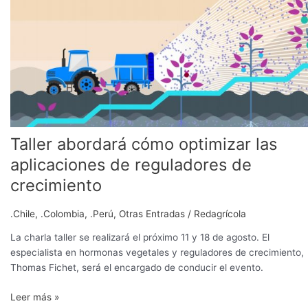
cómo
optimizar
las
aplicaciones
de
reguladores
de
crecimiento
Taller abordará cómo optimizar las
aplicaciones de reguladores de
crecimiento
.Chile
,
.Colombia
,
.Perú
,
Otras Entradas
/
Redagrícola
La charla taller se realizará el próximo 11 y 18 de agosto. El
especialista en hormonas vegetales y reguladores de crecimiento,
Thomas Fichet, será el encargado de conducir el evento.
Leer más »