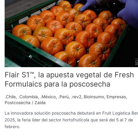
la
apuesta
vegetal
de
Fresh
Formulaics
para
la
poscosecha
Flair S1™, la apuesta vegetal de Fresh
Formulaics para la poscosecha
.Chile
,
.Colombia
,
.México
,
.Perú
,
.rev2
,
Bioinsumo
,
Empresas
,
Postcosecha
/
Zaida
La innovadora solución poscosecha debutará en Fruit Logistica Ber
2025, la feria líder del sector hortofrutícola que será del 5 al 7 de
febrero.