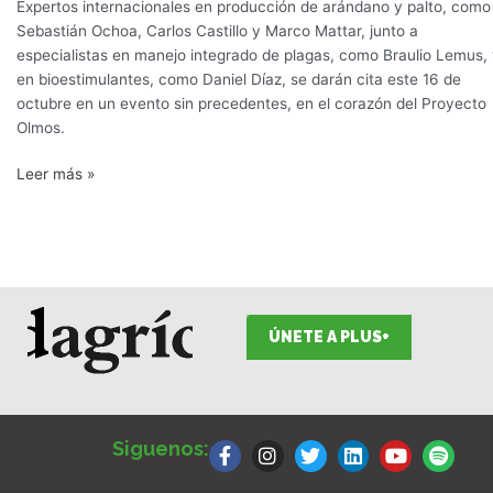
Expertos internacionales en producción de arándano y palto, como
Sebastián Ochoa, Carlos Castillo y Marco Mattar, junto a
especialistas en manejo integrado de plagas, como Braulio Lemus,
en bioestimulantes, como Daniel Díaz, se darán cita este 16 de
octubre en un evento sin precedentes, en el corazón del Proyecto
Olmos.
Leer más »
ÚNETE A PLUS+
F
I
T
L
Y
S
a
n
w
i
o
p
Siguenos:
c
s
i
n
u
o
e
t
t
k
t
t