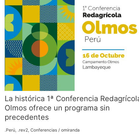
1ª
Conferencia
Redagrícola
Olmos
ofrece
un
programa
sin
precedentes
La histórica 1ª Conferencia Redagrícol
Olmos ofrece un programa sin
precedentes
.Perú
,
.rev2
,
Conferencias
/
omiranda