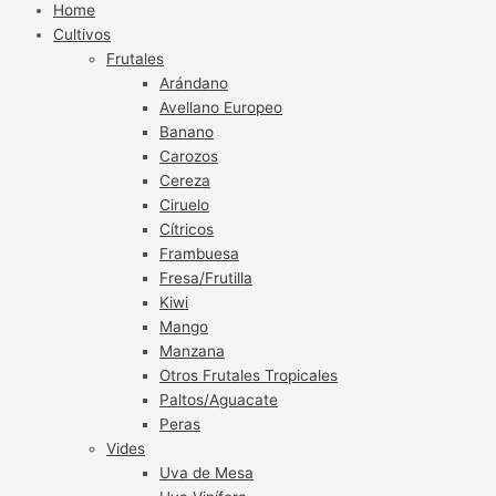
Home
Cultivos
Frutales
Arándano
Avellano Europeo
Banano
Carozos
Cereza
Ciruelo
Cítricos
Frambuesa
Fresa/Frutilla
Kiwi
Mango
Manzana
Otros Frutales Tropicales
Paltos/Aguacate
Peras
Vides
Uva de Mesa