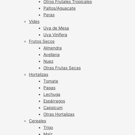
Otros Frutales Tropicales
Paltos/Aguacate
Peras
Vides
Uva de Mesa
Uva Vinífera
Frutos Secos
Almendra
Avellana
Nuez
Otras Frutas Secas
Hortalizas
Tomate
Papas
Lechuga
Espárragos
Capsicum
Otras Hortalizas
Cereales
Trigo
Maíz