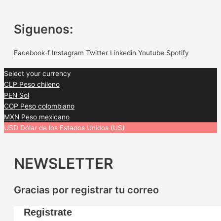
Siguenos:
Facebook-f
Instagram
Twitter
Linkedin
Youtube
Spotify
Select your currency
CLP
Peso chileno
PEN
Sol
COP
Peso colombiano
MXN
Peso mexicano
USD
Dólar de los Estados Unidos (US)
NEWSLETTER
Gracias por registrar tu correo
Registrate