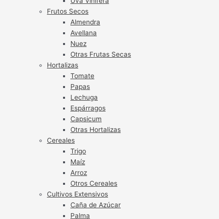
Uva Vinífera
Frutos Secos
Almendra
Avellana
Nuez
Otras Frutas Secas
Hortalizas
Tomate
Papas
Lechuga
Espárragos
Capsicum
Otras Hortalizas
Cereales
Trigo
Maíz
Arroz
Otros Cereales
Cultivos Extensivos
Caña de Azúcar
Palma