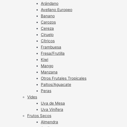
Arándano
Avellano Europeo
Banano
Carozos
Cereza
Ciruelo
Cítricos
Frambuesa
Fresa/Frutilla
Kiwi
Mango
Manzana
Otros Frutales Tropicales
Paltos/Aguacate
Peras
Vides
Uva de Mesa
Uva Vinífera
Frutos Secos
Almendra