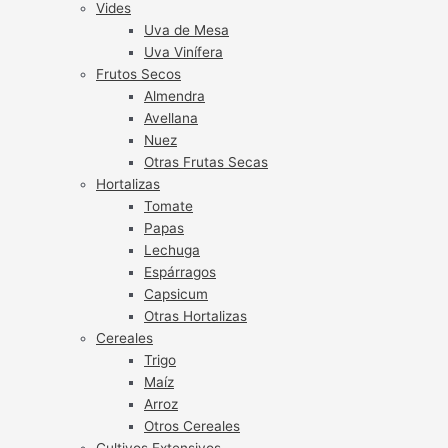
Vides
Uva de Mesa
Uva Vinífera
Frutos Secos
Almendra
Avellana
Nuez
Otras Frutas Secas
Hortalizas
Tomate
Papas
Lechuga
Espárragos
Capsicum
Otras Hortalizas
Cereales
Trigo
Maíz
Arroz
Otros Cereales
Cultivos Extensivos