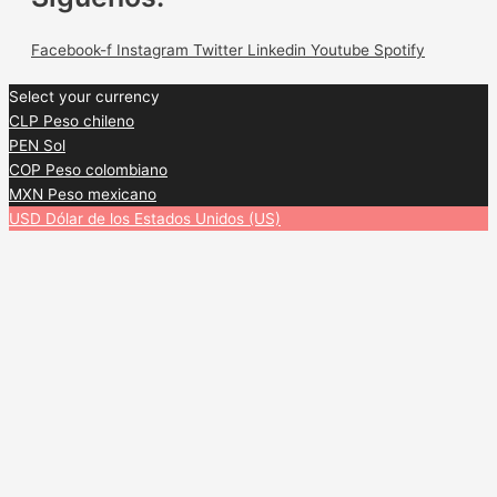
Facebook-f
Instagram
Twitter
Linkedin
Youtube
Spotify
Select your currency
CLP
Peso chileno
PEN
Sol
COP
Peso colombiano
MXN
Peso mexicano
USD
Dólar de los Estados Unidos (US)