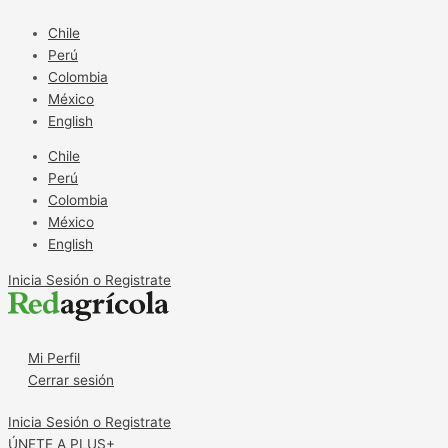
Ir
Buscan
al
cultivares
Chile
contenido
de
Perú
frijol
Colombia
común
México
resistentes
English
a
Chile
las
Perú
altas
Colombia
temperaturas
México
English
Inicia Sesión o Registrate
Mi Perfil
Cerrar sesión
Inicia Sesión o Registrate
ÚNETE A PLUS+