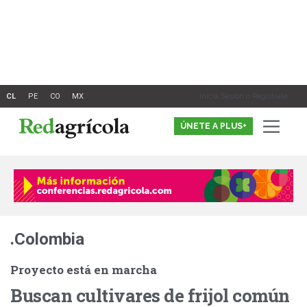
Ir
al
contenido
Inicia Sesión o Registrate
ÚNETE A PLUS+
.Colombia
Proyecto está en marcha
Buscan cultivares de frijol común