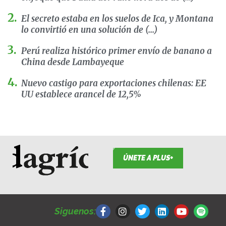
El secreto estaba en los suelos de Ica, y Montana
lo convirtió en una solución de (...)
Perú realiza histórico primer envío de banano a
China desde Lambayeque
Nuevo castigo para exportaciones chilenas: EE
UU establece arancel de 12,5%
ÚNETE A PLUS+
F
I
T
L
Y
S
a
n
w
i
o
p
Siguenos:
c
s
i
n
u
o
e
t
t
k
t
t