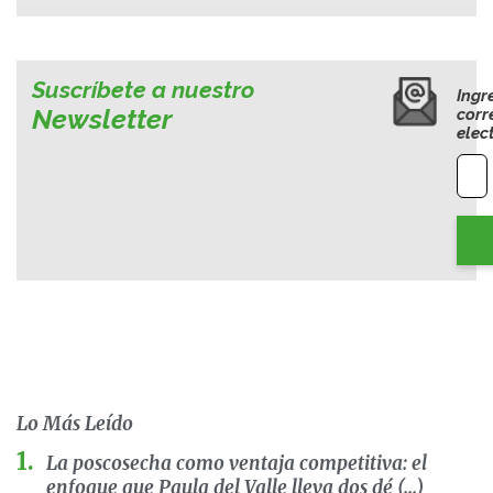
Suscríbete a nuestro
Ingr
Newsletter
corr
elec
Lo Más Leído
La poscosecha como ventaja competitiva: el
enfoque que Paula del Valle lleva dos dé (...)