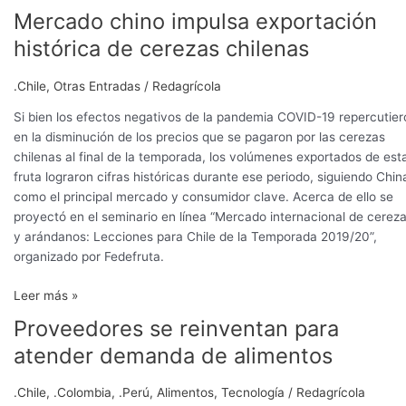
una
Mercado chino impulsa exportación
Mercado
nueva
chino
temporada
histórica de cerezas chilenas
impulsa
exportación
.Chile
,
Otras Entradas
/
Redagrícola
histórica
de
Si bien los efectos negativos de la pandemia COVID-19 repercutier
cerezas
en la disminución de los precios que se pagaron por las cerezas
chilenas
chilenas al final de la temporada, los volúmenes exportados de est
fruta lograron cifras históricas durante ese periodo, siguiendo Chin
como el principal mercado y consumidor clave. Acerca de ello se
proyectó en el seminario en línea “Mercado internacional de cerez
y arándanos: Lecciones para Chile de la Temporada 2019/20”,
organizado por Fedefruta.
Leer más »
Proveedores se reinventan para
Proveedores
se
atender demanda de alimentos
reinventan
para
.Chile
,
.Colombia
,
.Perú
,
Alimentos
,
Tecnología
/
Redagrícola
atender