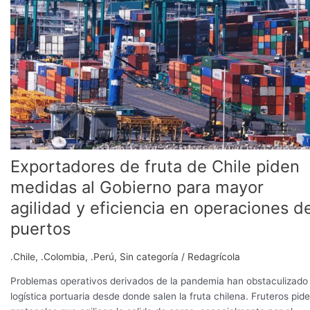
fruta
de
Chile
piden
medidas
al
Gobierno
para
mayor
agilidad
y
Exportadores de fruta de Chile piden
eficiencia
medidas al Gobierno para mayor
en
agilidad y eficiencia en operaciones d
operaciones
de
puertos
puertos
.Chile
,
.Colombia
,
.Perú
,
Sin categoría
/
Redagrícola
Problemas operativos derivados de la pandemia han obstaculizado 
logística portuaria desde donde salen la fruta chilena. Fruteros pid