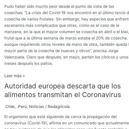
Pudo haber sido mucho peor desde el punto de vista de las
cosechas: “La crisis del Covid-19 nos encontró en el último tercio 
cosecha de varios frutales. Sin embargo, hay especies que enfren
escenarios más complicados que otras, como es el caso de la
manzana, en la que el mayor volumen se cosecha en abril o el kiwi,
frutal que a la última semana de marzo estaba al 20% de cosecha. 
aunque requiriendo otros niveles de mano de obra, también queda 
mayor parte de la cosecha de nueces y olivos”, precisa Jorge
Valenzuela. Claro que después, en mayo, parten los cítricos y unos
meses después los paltos.
Leer más »
Autoridad europea descarta que los
Autoridad
europea
alimentos transmitan el Coronavirus
descarta
que
.Chile
,
.Perú
,
Noticias
/
Redagrícola
los
alimentos
El organismo que está siguiendo de cerca la propagación del
transmitan
coronavirus (Covid-19), afirma en un comunicado que actualmente