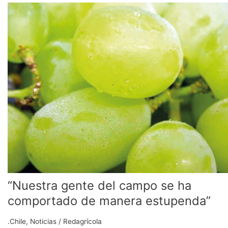
“Nuestra
gente
del
campo
se
ha
comportado
de
manera
estupenda”
“Nuestra gente del campo se ha
comportado de manera estupenda”
.Chile
,
Noticias
/
Redagrícola