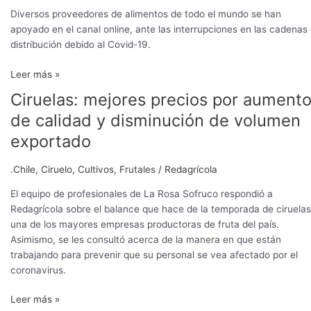
demanda
Diversos proveedores de alimentos de todo el mundo se han
de
apoyado en el canal online, ante las interrupciones en las cadenas
alimentos
distribución debido al Covid-19.
Leer más »
Ciruelas: mejores precios por aument
Ciruelas:
mejores
de calidad y disminución de volumen
precios
exportado
por
aumento
.Chile
,
Ciruelo
,
Cultivos
,
Frutales
/
Redagrícola
de
calidad
El equipo de profesionales de La Rosa Sofruco respondió a
y
Redagrícola sobre el balance que hace de la temporada de ciruelas
disminución
una de los mayores empresas productoras de fruta del país.
de
Asimismo, se les consultó acerca de la manera en que están
volumen
trabajando para prevenir que su personal se vea afectado por el
exportado
coronavirus.
Leer más »