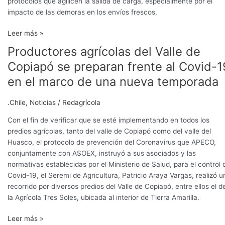
protocolos que agilicen la salida de carga, especialmente por el
impacto de las demoras en los envíos frescos.
Leer más »
Productores agrícolas del Valle de
Productores
agrícolas
Copiapó se preparan frente al Covid-1
del
en el marco de una nueva temporada
Valle
de
.Chile
,
Noticias
/
Redagrícola
Copiapó
se
Con el fin de verificar que se esté implementando en todos los
preparan
predios agrícolas, tanto del valle de Copiapó como del valle del
frente
Huasco, el protocolo de prevención del Coronavirus que APECO,
al
conjuntamente con ASOEX, instruyó a sus asociados y las
Covid-
normativas establecidas por el Ministerio de Salud, para el control 
19
Covid-19, el Seremi de Agricultura, Patricio Araya Vargas, realizó u
en
recorrido por diversos predios del Valle de Copiapó, entre ellos el d
el
la Agrícola Tres Soles, ubicada al interior de Tierra Amarilla.
marco
de
Leer más »