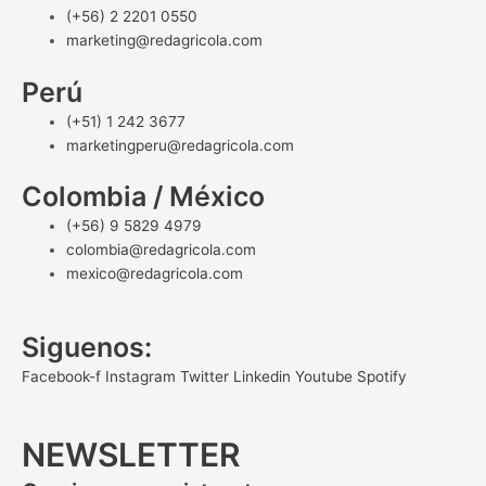
(+56) 2 2201 0550
marketing@redagricola.com
Perú
(+51) 1 242 3677
marketingperu@redagricola.com
Colombia / México
(+56) 9 5829 4979
colombia@redagricola.com
mexico@redagricola.com
Siguenos:
Facebook-f
Instagram
Twitter
Linkedin
Youtube
Spotify
NEWSLETTER