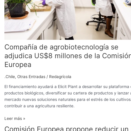
de
la
Comisión
Europea
Compañía de agrobiotecnología se
adjudica US$8 millones de la Comisió
Europea
.Chile
,
Otras Entradas
/
Redagrícola
El financiamiento ayudará a Elicit Plant a desarrollar su plataforma
productos biológicos, diversificar su cartera de productos y lanzar 
mercado nuevas soluciones naturales para el estrés de los cultivos
contribuir a una agricultura resiliente.
Leer más »
Comisión Europea propone reducir un
Comisión