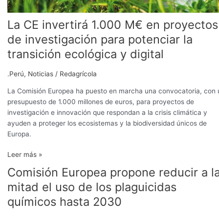
potenciar
la
La CE invertirá 1.000 M€ en proyectos
transición
de investigación para potenciar la
ecológica
transición ecológica y digital
y
digital
.Perú
,
Noticias
/
Redagrícola
La Comisión Europea ha puesto en marcha una convocatoria, con 
presupuesto de 1.000 millones de euros, para proyectos de
investigación e innovación que respondan a la crisis climática y
ayuden a proteger los ecosistemas y la biodiversidad únicos de
Europa.
Leer más »
Comisión Europea propone reducir a l
Comisión
Europea
mitad el uso de los plaguicidas
propone
químicos hasta 2030
reducir
a