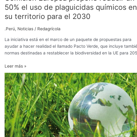
Europea
50% el uso de plaguicidas químicos en
propone
su territorio para el 2030
reducir
un
.Perú
,
Noticias
/
Redagrícola
50%
el
La iniciativa está en el marco de un paquete de propuestas para
uso
ayudar a hacer realidad el llamado Pacto Verde, que incluye tambi
de
normas destinadas a restablecer la biodiversidad en la UE para 20
plaguicidas
químicos
Leer más »
en
La
su
CE
territorio
invertirá
para
1.000
el
M€
2030
en
proyectos
de
investigación
para