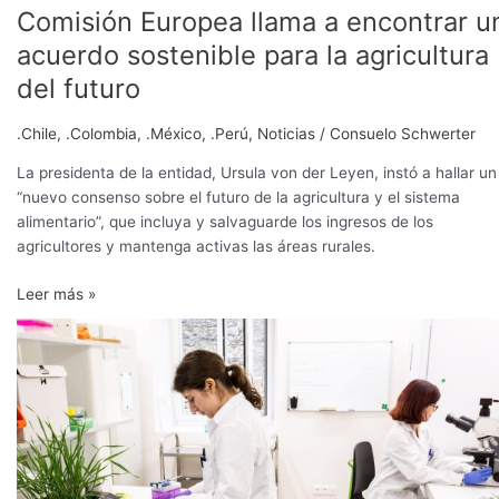
Comisión Europea llama a encontrar u
acuerdo sostenible para la agricultura
del futuro
.Chile
,
.Colombia
,
.México
,
.Perú
,
Noticias
/
Consuelo Schwerter
La presidenta de la entidad, Ursula von der Leyen, instó a hallar un
“nuevo consenso sobre el futuro de la agricultura y el sistema
alimentario”, que incluya y salvaguarde los ingresos de los
agricultores y mantenga activas las áreas rurales.
Leer más »
Compañía
de
agrobiotecnología
se
adjudica
US$8
millones