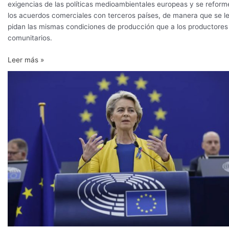
exigencias de las políticas medioambientales europeas y se reform
los acuerdos comerciales con terceros países, de manera que se l
pidan las mismas condiciones de producción que a los productores
comunitarios.
Leer más »
Comisión
Europea
llama
a
encontrar
un
acuerdo
sostenible
para
la
agricultura
del
futuro