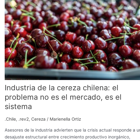
la
cereza
chilena:
el
problema
no
es
el
mercado,
es
el
sistema
Industria de la cereza chilena: el
problema no es el mercado, es el
sistema
.Chile
,
.rev2
,
Cereza
/
Marienella Ortiz
Asesores de la industria advierten que la crisis actual responde a u
desajuste estructural entre crecimiento productivo inorgánico,