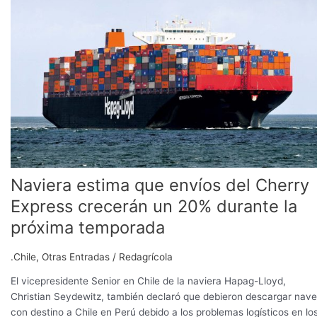
envíos
del
Cherry
Express
crecerán
un
20%
durante
la
próxima
temporada
Naviera estima que envíos del Cherry
Express crecerán un 20% durante la
próxima temporada
.Chile
,
Otras Entradas
/
Redagrícola
El vicepresidente Senior en Chile de la naviera Hapag-Lloyd,
Christian Seydewitz, también declaró que debieron descargar nav
con destino a Chile en Perú debido a los problemas logísticos en lo