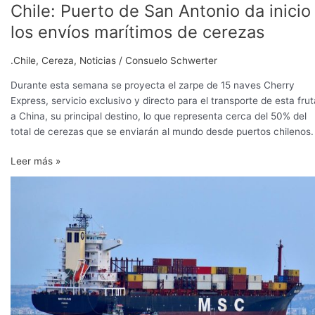
Chile: Puerto de San Antonio da inicio
los envíos marítimos de cerezas
.Chile
,
Cereza
,
Noticias
/
Consuelo Schwerter
Durante esta semana se proyecta el zarpe de 15 naves Cherry
Express, servicio exclusivo y directo para el transporte de esta frut
a China, su principal destino, lo que representa cerca del 50% del
total de cerezas que se enviarán al mundo desde puertos chilenos.
Leer más »
“Cherry
Express”
comenzó
operaciones
con
destino
a
China