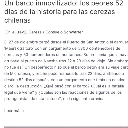
Un barco inmovilizado: los peores 52
días de la historia para las cerezas
chilenas
.Chile
,
.rev2
,
Cereza
/
Consuelo Schwerter
El 27 de diciembre zarpó desde el Puerto de San Antonio el cargue
‘Maersk Saltoro’ con un cargamento de 1.300 contenedores de
cerezas y 53 contenedores de nectarines. Se presumía que la nav
arribaría al puerto de Nansha tras 22 a 23 días de viaje. Sin embar
no fue así. Un desperfecto hizo que el barco detuviera su viaje cer
de Micronesia, y recién pudo reanudarlo tras 22 días, arribando a
destino 52 días después, con un cargamento que tenía un destino
claro: la destrucción. ¿Qué pasó con el barco? ¿Cuál es la batalla
legal que viene? y ¿Cuáles son las reacciones de algunos de los
protagonistas de esta historia?, en la siguiente crónica.
Leer más »
Maersk
informa