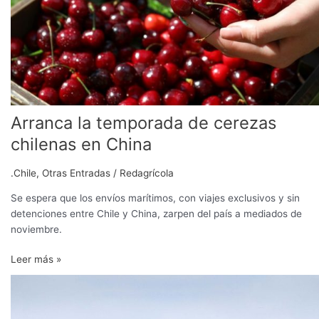
en
China
Arranca la temporada de cerezas
chilenas en China
.Chile
,
Otras Entradas
/
Redagrícola
Se espera que los envíos marítimos, con viajes exclusivos y sin
detenciones entre Chile y China, zarpen del país a mediados de
noviembre.
Leer más »
Naviera
estima
que