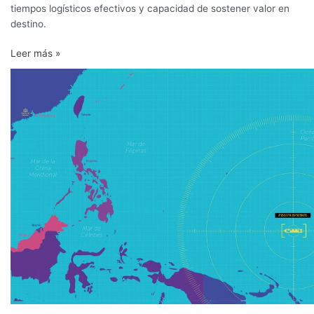
tiempos logísticos efectivos y capacidad de sostener valor en
destino.
Leer más »
Un
barco
inmovilizado:
los
peores
52
días
de
la
historia
para
las
cerezas
chilenas