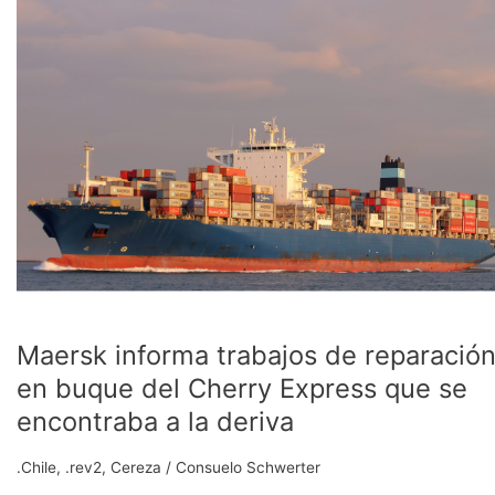
trabajos
de
reparación
en
buque
del
Cherry
Express
que
se
encontraba
a
la
deriva
Maersk informa trabajos de reparació
en buque del Cherry Express que se
encontraba a la deriva
.Chile
,
.rev2
,
Cereza
/
Consuelo Schwerter