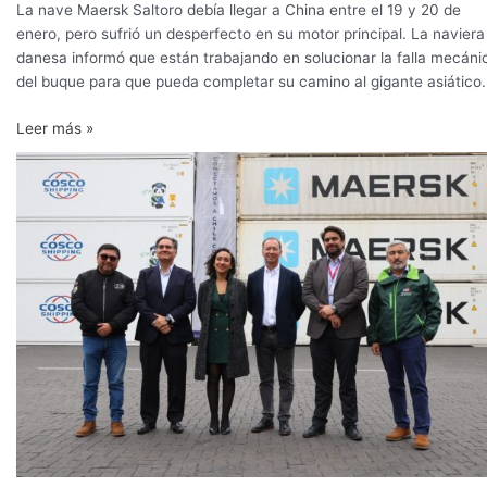
La nave Maersk Saltoro debía llegar a China entre el 19 y 20 de
enero, pero sufrió un desperfecto en su motor principal. La naviera
danesa informó que están trabajando en solucionar la falla mecáni
del buque para que pueda completar su camino al gigante asiático.
Leer más »
Chile:
Puerto
de
San
Antonio
da
inicio
a
los
envíos
marítimos
de
cerezas