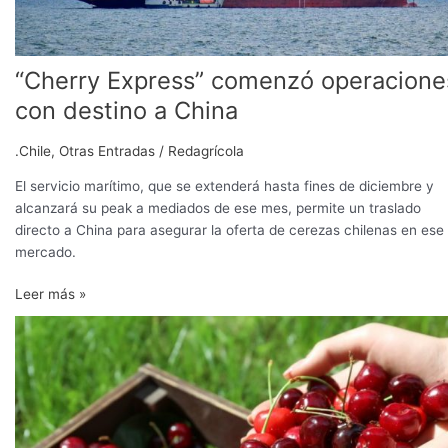
“Cherry Express” comenzó operacione
con destino a China
.Chile
,
Otras Entradas
/
Redagrícola
El servicio marítimo, que se extenderá hasta fines de diciembre y
alcanzará su peak a mediados de ese mes, permite un traslado
directo a China para asegurar la oferta de cerezas chilenas en ese
mercado.
Leer más »
Arranca
la
temporada
de
cerezas
chilenas