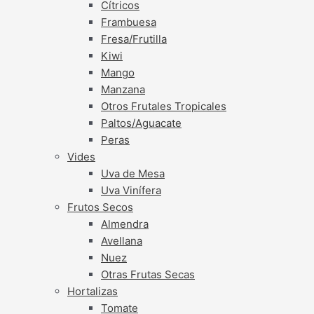
Cítricos
Frambuesa
Fresa/Frutilla
Kiwi
Mango
Manzana
Otros Frutales Tropicales
Paltos/Aguacate
Peras
Vides
Uva de Mesa
Uva Vinífera
Frutos Secos
Almendra
Avellana
Nuez
Otras Frutas Secas
Hortalizas
Tomate