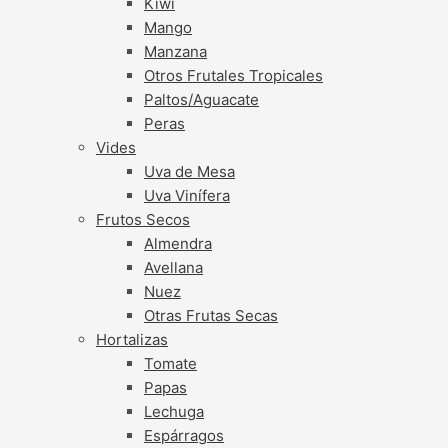
Kiwi
Mango
Manzana
Otros Frutales Tropicales
Paltos/Aguacate
Peras
Vides
Uva de Mesa
Uva Vinífera
Frutos Secos
Almendra
Avellana
Nuez
Otras Frutas Secas
Hortalizas
Tomate
Papas
Lechuga
Espárragos