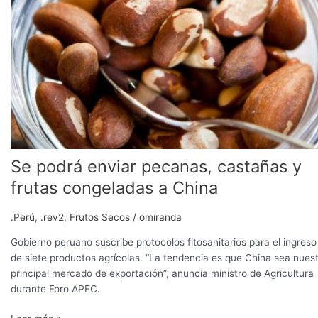
enviar
pecanas,
castañas
y
frutas
congeladas
a
China
Se podrá enviar pecanas, castañas y
frutas congeladas a China
.Perú
,
.rev2
,
Frutos Secos
/
omiranda
Gobierno peruano suscribe protocolos fitosanitarios para el ingreso
de siete productos agrícolas. “La tendencia es que China sea nues
principal mercado de exportación”, anuncia ministro de Agricultura
durante Foro APEC.