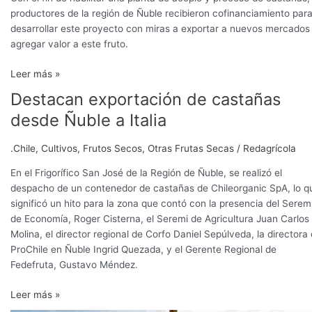
productores de la región de Ñuble recibieron cofinanciamiento par
desarrollar este proyecto con miras a exportar a nuevos mercados
agregar valor a este fruto.
Leer más »
Destacan exportación de castañas
Destacan
exportación
desde Ñuble a Italia
de
castañas
.Chile
,
Cultivos
,
Frutos Secos
,
Otras Frutas Secas
/
Redagrícola
desde
Ñuble
En el Frigorífico San José de la Región de Ñuble, se realizó el
a
despacho de un contenedor de castañas de Chileorganic SpA, lo q
Italia
significó un hito para la zona que contó con la presencia del Serem
de Economía, Roger Cisterna, el Seremi de Agricultura Juan Carlos
Molina, el director regional de Corfo Daniel Sepúlveda, la directora
ProChile en Ñuble Ingrid Quezada, y el Gerente Regional de
Fedefruta, Gustavo Méndez.
Leer más »