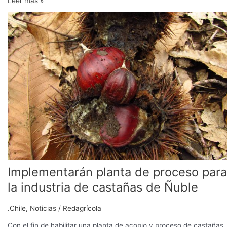
Leer más »
Implementarán
planta
de
proceso
para
la
industria
de
castañas
de
Ñuble
Implementarán planta de proceso para
la industria de castañas de Ñuble
.Chile
,
Noticias
/
Redagrícola
Con el fin de habilitar una planta de acopio y proceso de castañas,