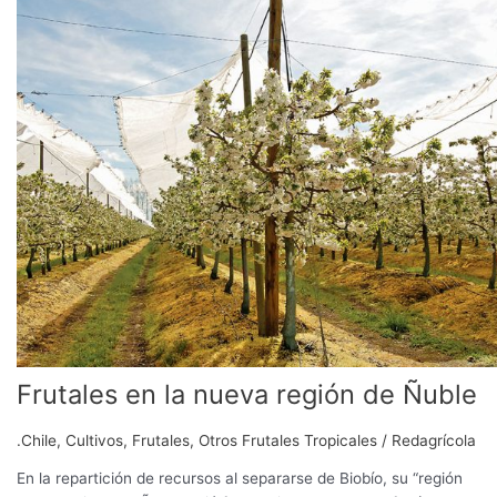
Frutales
en
la
nueva
región
de
Ñuble
Frutales en la nueva región de Ñuble
.Chile
,
Cultivos
,
Frutales
,
Otros Frutales Tropicales
/
Redagrícola
En la repartición de recursos al separarse de Biobío, su “región