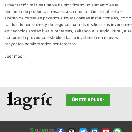
alimentación más saludable ha significado un aumento en la
demanda de productos frescos, algo que también ha abierto el
apetito de capitales privados e inversionistas institucionales, como
fondos de pensiones y de seguros, para diversificar sus inversione
en negocios sostenibles y rentables, saltando a la agricultura ya s
comprando proyectos establecidos, o invirtiendo en nuevos
proyectos administrados por terceros.
Leer más »
ÚNETE A PLUS+
F
I
T
L
Y
S
a
n
w
i
o
p
Siguenos: