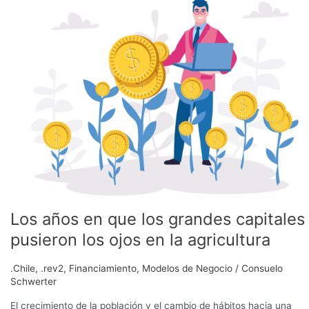
en
que
los
grandes
capitales
pusieron
los
ojos
en
la
agricultura
Los años en que los grandes capitales
pusieron los ojos en la agricultura
.Chile
,
.rev2
,
Financiamiento
,
Modelos de Negocio
/
Consuelo
Schwerter
El crecimiento de la población y el cambio de hábitos hacia una