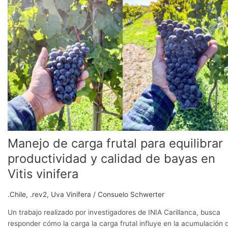
carga
frutal
para
equilibrar
productividad
y
calidad
de
bayas
en
Vitis
vinifera
Manejo de carga frutal para equilibrar
productividad y calidad de bayas en
Vitis vinifera
.Chile
,
.rev2
,
Uva Vinífera
/
Consuelo Schwerter
Un trabajo realizado por investigadores de INIA Carillanca, busca
responder cómo la carga la carga frutal influye en la acumulación 