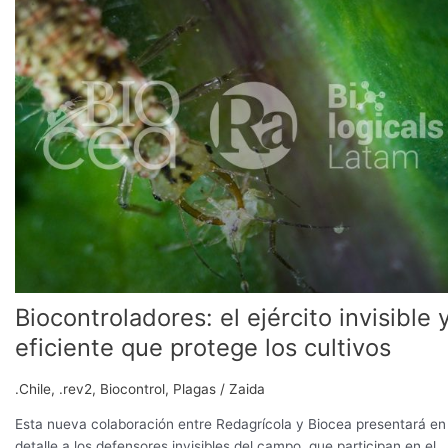
ejército
invisible
y
eficiente
que
protege
los
cultivos
Biocontroladores: el ejército invisible 
eficiente que protege los cultivos
.Chile
,
.rev2
,
Biocontrol
,
Plagas
/
Zaida
Esta nueva colaboración entre Redagrícola y Biocea presentará en
detalle a los defensores invisibles del campo, que participan en el