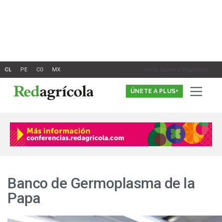
Ir
al
contenido
Inicia Sesión o Registrate
ÚNETE A PLUS+
Banco de Germoplasma de la
Papa
Chile