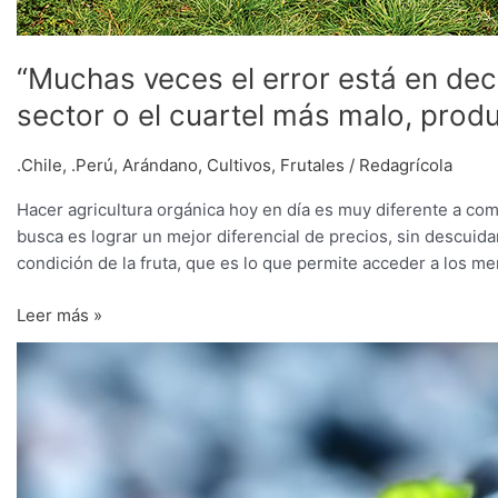
“Muchas veces el error está en deci
sector o el cuartel más malo, pro
.Chile
,
.Perú
,
Arándano
,
Cultivos
,
Frutales
/
Redagrícola
Hacer agricultura orgánica hoy en día es muy diferente a com
busca es lograr un mejor diferencial de precios, sin descuida
condición de la fruta, que es lo que permite acceder a los m
Leer más »
Perú:
volumen
de
exportación
de
arándanos