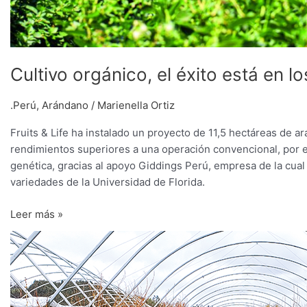
Cultivo orgánico, el éxito está en lo
.Perú
,
Arándano
/
Marienella Ortiz
Fruits & Life ha instalado un proyecto de 11,5 hectáreas de 
rendimientos superiores a una operación convencional, por en
genética, gracias al apoyo Giddings Perú, empresa de la cua
variedades de la Universidad de Florida.
Leer más »
“Muchas
veces
el
error
está