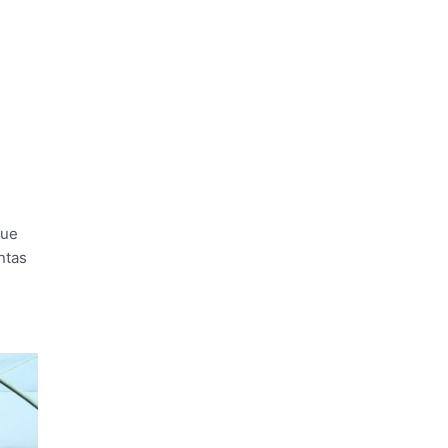
que
ntas