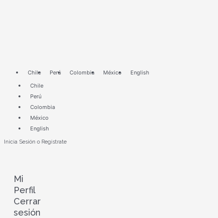
Ir
Phytoma
al
evoluciona
contenido
con
la
ciencia
Chile
Perú
Colombia
México
English
Chile
Perú
Colombia
México
English
Inicia Sesión o Registrate
Mi
Perfil
Cerrar
sesión