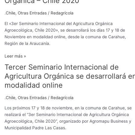
Orgánica – Chile 2020
Internacional
Agricultura
.Chile
,
Otras Entradas
/
Redagrícola
Orgánica
–
El «3er Seminario Internacional del Agricultura Orgánica
Chile
Agroecológica, Chile 2020», se desarrollará los días 17 y 18 de
2020
Noviembre en modalidad online, desde la comuna de Carahue,
Región de la Araucanía.
Leer más »
Tercer Seminario Internacional de
Tercer
Seminario
Agricultura Orgánica se desarrollará e
Internacional
modalidad online
de
Agricultura
.Chile
,
Otras Entradas
/
Redagrícola
Orgánica
se
Los próximos 17 y 18 de noviembre, en la comuna de Carahue, se
desarrollará
realizará el “3er Seminario Internacional de Agricultura Orgánica
en
Agroecológica, Chile 2020”, organizado por Agromapu Business y
modalidad
Municipalidad Padre Las Casas.
online