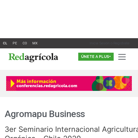
Ir
al
contenido
Inicia Sesión o Registrate
ÚNETE A PLUS+
Agromapu Business
3er Seminario Internacional Agricultur
3er
Seminario