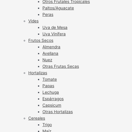
Otros Frutales Tropicales
Paltos/Aguacate
Peras
Vides
Uva de Mesa
Uva Vinífera
Frutos Secos
Almendra
Avellana
Nuez
Otras Frutas Secas
Hortalizas
Tomate
Papas
Lechuga
Espárragos
Capsicum
Otras Hortalizas
Cereales
Trigo
Maíz