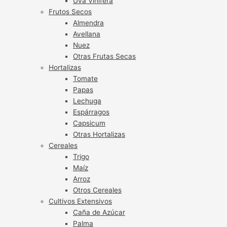
Uva Vinífera
Frutos Secos
Almendra
Avellana
Nuez
Otras Frutas Secas
Hortalizas
Tomate
Papas
Lechuga
Espárragos
Capsicum
Otras Hortalizas
Cereales
Trigo
Maíz
Arroz
Otros Cereales
Cultivos Extensivos
Caña de Azúcar
Palma