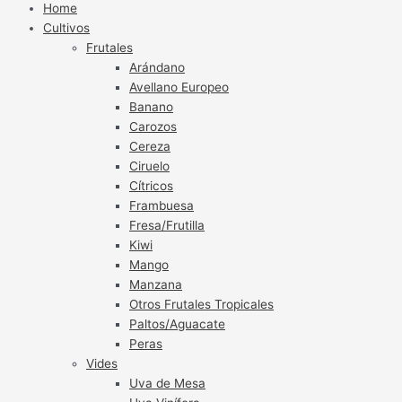
Home
Cultivos
Frutales
Arándano
Avellano Europeo
Banano
Carozos
Cereza
Ciruelo
Cítricos
Frambuesa
Fresa/Frutilla
Kiwi
Mango
Manzana
Otros Frutales Tropicales
Paltos/Aguacate
Peras
Vides
Uva de Mesa