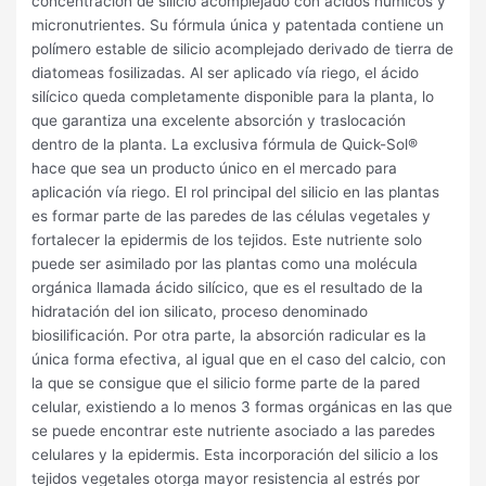
concentración de silicio acomplejado con ácidos húmicos y
micronutrientes. Su fórmula única y patentada contiene un
polímero estable de silicio acomplejado derivado de tierra de
diatomeas fosilizadas. Al ser aplicado vía riego, el ácido
silícico queda completamente disponible para la planta, lo
que garantiza una excelente absorción y traslocación
dentro de la planta. La exclusiva fórmula de Quick-Sol®
hace que sea un producto único en el mercado para
aplicación vía riego. El rol principal del silicio en las plantas
es formar parte de las paredes de las células vegetales y
fortalecer la epidermis de los tejidos. Este nutriente solo
puede ser asimilado por las plantas como una molécula
orgánica llamada ácido silícico, que es el resultado de la
hidratación del ion silicato, proceso denominado
biosilificación. Por otra parte, la absorción radicular es la
única forma efectiva, al igual que en el caso del calcio, con
la que se consigue que el silicio forme parte de la pared
celular, existiendo a lo menos 3 formas orgánicas en las que
se puede encontrar este nutriente asociado a las paredes
celulares y la epidermis. Esta incorporación del silicio a los
tejidos vegetales otorga mayor resistencia al estrés por