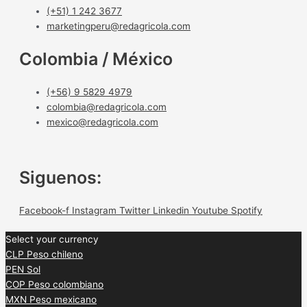
(+51) 1 242 3677
marketingperu@redagricola.com
Colombia / México
(+56) 9 5829 4979
colombia@redagricola.com
mexico@redagricola.com
Siguenos:
Facebook-f
Instagram
Twitter
Linkedin
Youtube
Spotify
Select your currency
CLP
Peso chileno
PEN
Sol
COP
Peso colombiano
MXN
Peso mexicano