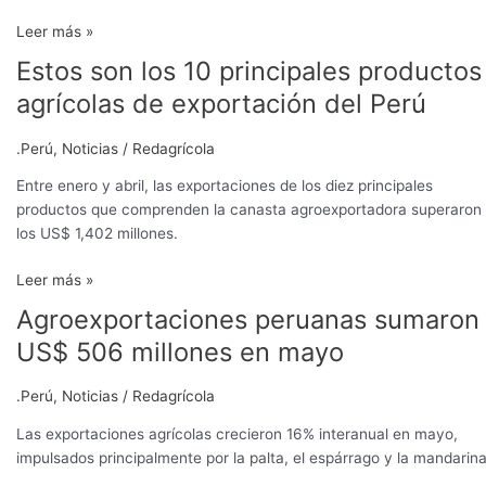
Leer más »
Estos son los 10 principales productos
Estos
son
agrícolas de exportación del Perú
los
10
.Perú
,
Noticias
/
Redagrícola
principales
productos
Entre enero y abril, las exportaciones de los diez principales
agrícolas
productos que comprenden la canasta agroexportadora superaron
de
los US$ 1,402 millones.
exportación
Leer más »
del
Perú
Agroexportaciones peruanas sumaron
Agroexportaciones
peruanas
US$ 506 millones en mayo
sumaron
US$
.Perú
,
Noticias
/
Redagrícola
506
millones
Las exportaciones agrícolas crecieron 16% interanual en mayo,
en
impulsados principalmente por la palta, el espárrago y la mandarina
mayo