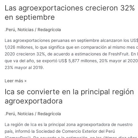
Las agroexportaciones crecieron 32%
Las
agroexportaciones
en septiembre
crecieron
32%
.Perú
,
Noticias
/
Redagrícola
en
septiembre
Las agroexportaciones peruanas en septiembre alcanzaron los US
1,026 millones, lo que significa que en comparación al mismo mes d
2020 crecieron 32%, de acuerdo a estimaciones de FreshFruit. En 
que va del año, se exportó US$ 5,877 millones, 20% mayor al 2020
23% mayor al 2019.
Leer más »
Ica se convierte en la principal región
Ica
se
agroexportadora
convierte
en
.Perú
,
Noticias
/
Redagrícola
la
principal
La región de Ica es la principal zona agroexportadora de nuestro
región
país, informó la Sociedad de Comercio Exterior del Perú
agroexportadora
(ComexPerú). De acuerdo a la estimación, en los últimos diez años