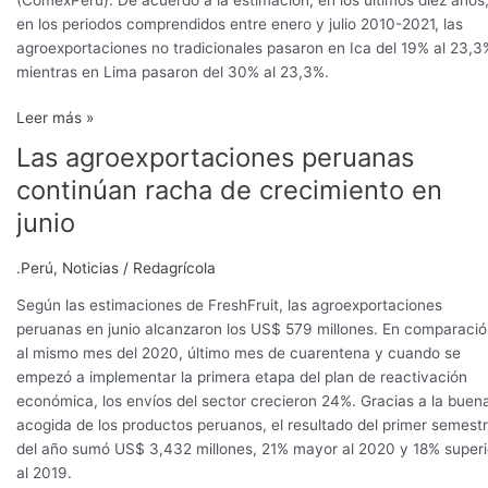
en los periodos comprendidos entre enero y julio 2010-2021, las
agroexportaciones no tradicionales pasaron en Ica del 19% al 23,3
mientras en Lima pasaron del 30% al 23,3%.
Leer más »
Las agroexportaciones peruanas
Las
agroexportaciones
continúan racha de crecimiento en
peruanas
junio
continúan
racha
.Perú
,
Noticias
/
Redagrícola
de
crecimiento
Según las estimaciones de FreshFruit, las agroexportaciones
en
peruanas en junio alcanzaron los US$ 579 millones. En comparaci
junio
al mismo mes del 2020, último mes de cuarentena y cuando se
empezó a implementar la primera etapa del plan de reactivación
económica, los envíos del sector crecieron 24%. Gracias a la buen
acogida de los productos peruanos, el resultado del primer semest
del año sumó US$ 3,432 millones, 21% mayor al 2020 y 18% superi
al 2019.