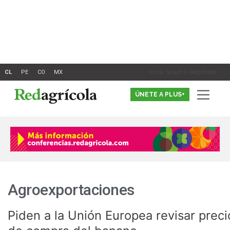
Ir
Paginación
al
de
contenido
entradas
Inicia Sesión o Registrate
ÚNETE A PLUS+
Agroexportaciones
Piden a la Unión Europea revisar preci
Piden
a