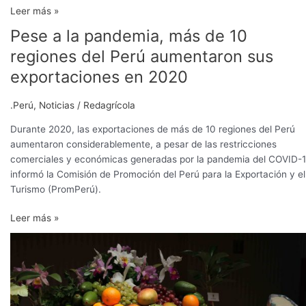
Leer más »
Pese a la pandemia, más de 10
Pese
a
regiones del Perú aumentaron sus
la
exportaciones en 2020
pandemia,
más
.Perú
,
Noticias
/
Redagrícola
de
10
Durante 2020, las exportaciones de más de 10 regiones del Perú
regiones
aumentaron considerablemente, a pesar de las restricciones
del
comerciales y económicas generadas por la pandemia del COVID-1
Perú
informó la Comisión de Promoción del Perú para la Exportación y el
aumentaron
Turismo (PromPerú).
sus
exportaciones
Leer más »
en
Agroexportaciones
2020
peruanas
sumaron
US$
661