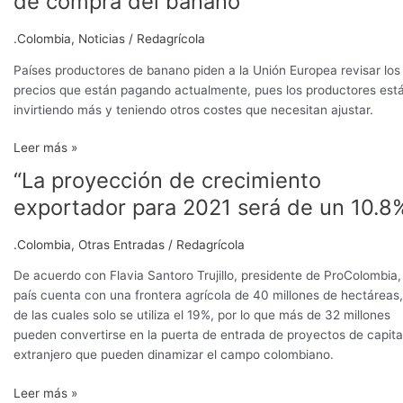
de compra del banano
la
Unión
.Colombia
,
Noticias
/
Redagrícola
Europea
revisar
Países productores de banano piden a la Unión Europea revisar los
precio
precios que están pagando actualmente, pues los productores est
de
invirtiendo más y teniendo otros costes que necesitan ajustar.
compra
Leer más »
del
banano
“La proyección de crecimiento
“La
proyección
exportador para 2021 será de un 10.8
de
crecimiento
.Colombia
,
Otras Entradas
/
Redagrícola
exportador
para
De acuerdo con Flavia Santoro Trujillo, presidente de ProColombia,
2021
país cuenta con una frontera agrícola de 40 millones de hectáreas,
será
de las cuales solo se utiliza el 19%, por lo que más de 32 millones
de
pueden convertirse en la puerta de entrada de proyectos de capita
un
extranjero que pueden dinamizar el campo colombiano.
10.8%”
Leer más »