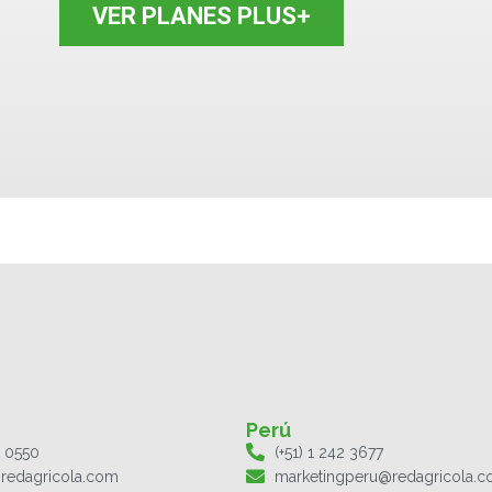
VER PLANES PLUS+
Perú
1 0550
(+51) 1 242 3677
redagricola.com
marketingperu@redagricola.