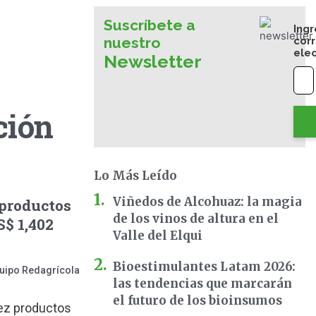
Suscríbete a
Ingr
nuestro
cor
ele
Newsletter
ción
Lo Más Leído
Viñedos de Alcohuaz: la magia
 productos
de los vinos de altura en el
$ 1,402
Valle del Elqui
Bioestimulantes Latam 2026:
uipo Redagrícola
las tendencias que marcarán
el futuro de los bioinsumos
iez productos