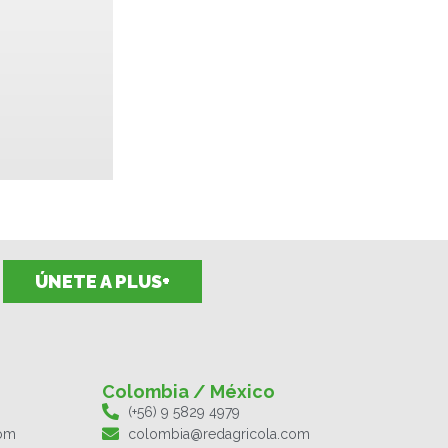
ÚNETE A PLUS+
Colombia / México
(+56) 9 5829 4979
com
colombia@redagricola.com