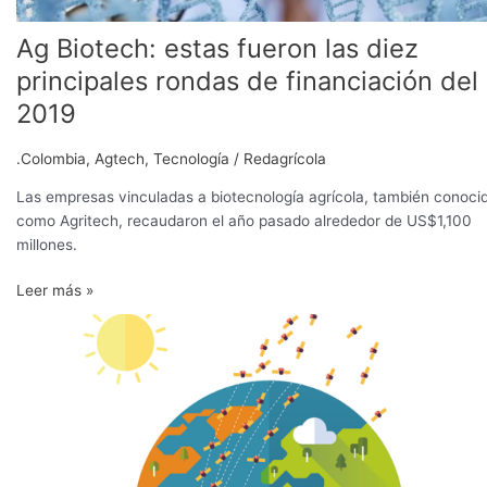
2019
Ag Biotech: estas fueron las diez
principales rondas de financiación del
2019
.Colombia
,
Agtech
,
Tecnología
/
Redagrícola
Las empresas vinculadas a biotecnología agrícola, también conoci
como Agritech, recaudaron el año pasado alrededor de US$1,100
millones.
Leer más »
Monitoreo
Remoto:
El
campo
controlado