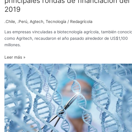
principales rondas de financiación del
estas
2019
son
las
.Chile
,
.Perú
,
Agtech
,
Tecnología
/
Redagrícola
diez
principales
Las empresas vinculadas a biotecnología agrícola, también conoci
rondas
como Agritech, recaudaron el año pasado alrededor de US$1,100
de
millones.
financiación
del
Leer más »
2019
Ag
Biotech:
estas
fueron
las
diez
principales
rondas
de
financiación
del