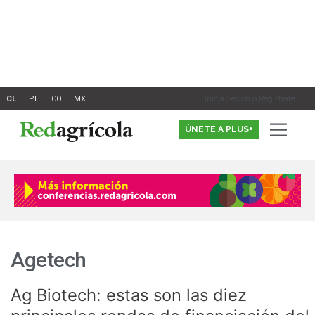
Ir
al
contenido
Inicia Sesión o Registrate
ÚNETE A PLUS+
Agetech
Ag Biotech: estas son las diez
Ag
Biotech: