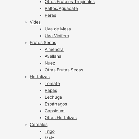
Otros Frutales Tropicales
Paltos/Aguacate
Peras
Vides
Uva de Mesa
Uva Vinífera
Frutos Secos
Almendra
Avellana
Nuez
Otras Frutas Secas
Hortalizas
Tomate
Papas
Lechuga
Espárragos
Capsicum
Otras Hortalizas
Cereales
Trigo
Maíz