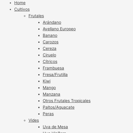
Home
Cultivos
Frutales
Arándano
Avellano Europeo
Banano
Carozos
Cereza
Ciruelo
Cítricos
Frambuesa
Fresa/Frutilla
Kiwi
Mango
Manzana
Otros Frutales Tropicales
Paltos/Aguacate
Peras
Vides
Uva de Mesa