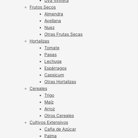
Uva Vinífera
Frutos Secos
Almendra
Avellana
Nuez
Otras Frutas Secas
Hortalizas
Tomate
Papas
Lechuga
Espárragos
Capsicum
Otras Hortalizas
Cereales
Trigo
Maíz
Arroz
Otros Cereales
Cultivos Extensivos
Caña de Azúcar
Palma