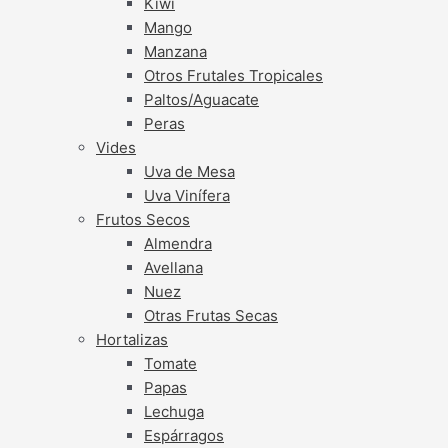
Kiwi
Mango
Manzana
Otros Frutales Tropicales
Paltos/Aguacate
Peras
Vides
Uva de Mesa
Uva Vinífera
Frutos Secos
Almendra
Avellana
Nuez
Otras Frutas Secas
Hortalizas
Tomate
Papas
Lechuga
Espárragos