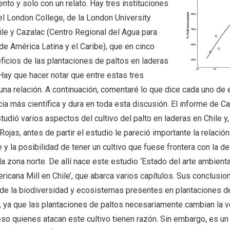
nto y solo con un relato. Hay tres instituciones
l London College, de la London University
ile y Cazalac (Centro Regional del Agua para
e América Latina y el Caribe), que en cinco
icios de las plantaciones de paltos en laderas
 Hay que hacer notar que entre estas tres
guna relación. A continuación, comentaré lo que dice cada uno de
a más científica y dura en toda esta discusión. El informe de Caz
udió varios aspectos del cultivo del palto en laderas en Chile y,
 Rojas, antes de partir el estudio le pareció importante la relación
y la posibilidad de tener un cultivo que fuese frontera con la de
a zona norte. De allí nace este estudio ‘Estado del arte ambienta
icana Mill en Chile’, que abarca varios capítulos. Sus conclusio
 de la biodiversidad y ecosistemas presentes en plantaciones de
, ya que las plantaciones de paltos necesariamente cambian la 
 eso quienes atacan este cultivo tienen razón. Sin embargo, es u