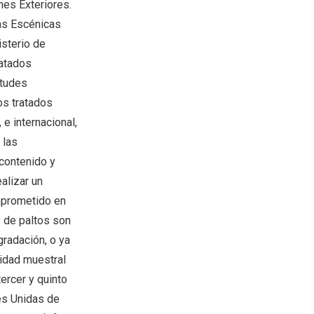
nes Exteriores.
zas Escénicas
sterio de
ratados
rtudes
os tratados
e internacional,
 las
 contenido y
alizar un
mprometido en
 de paltos son
radación, o ya
idad muestral
tercer y quinto
es Unidas de