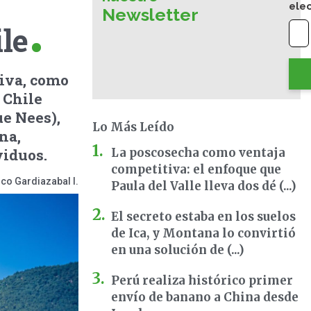
ele
Newsletter
ile
tiva, como
 Chile
e Nees),
Lo Más Leído
na,
iduos.
La poscosecha como ventaja
competitiva: el enfoque que
co Gardiazabal I.
Paula del Valle lleva dos dé (...)
El secreto estaba en los suelos
de Ica, y Montana lo convirtió
en una solución de (...)
Perú realiza histórico primer
envío de banano a China desde