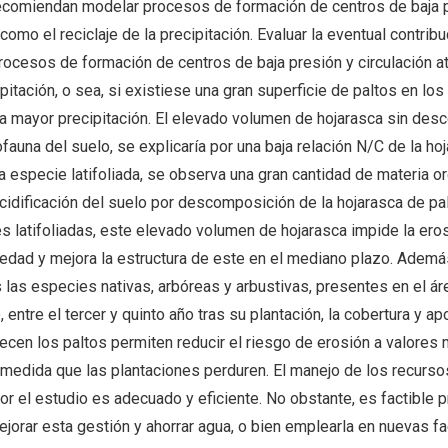
Recomiendan modelar procesos de formación de centros de baja 
como el reciclaje de la precipitación. Evaluar la eventual contribu
procesos de formación de centros de baja presión y circulación a
pitación, o sea, si existiese una gran superficie de paltos en los 
na mayor precipitación. El elevado volumen de hojarasca sin des
auna del suelo, se explicaría por una baja relación N/C de la hoj
 especie latifoliada, se observa una gran cantidad de materia or
cidificación del suelo por descomposición de la hojarasca de p
 latifoliadas, este elevado volumen de hojarasca impide la eros
edad y mejora la estructura de este en el mediano plazo. Ademá
s las especies nativas, arbóreas y arbustivas, presentes en el ár
entre el tercer y quinto año tras su plantación, la cobertura y ap
ecen los paltos permiten reducir el riesgo de erosión a valores 
medida que las plantaciones perduren. El manejo de los recursos
or el estudio es adecuado y eficiente. No obstante, es factible p
ejorar esta gestión y ahorrar agua, o bien emplearla en nuevas f