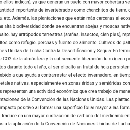
o ellos indican), ya que generan un suelo con mayor cobertura ve
antidad importante de invertebrados como chanchitos de tierra, c
ra, etc. Además, las plantaciones que están más cercanas al ec
na alta biodiversidad donde se encuentran abejas y moscas nati
palto, hay artrópodos terrestres (arañas, insectos, cien pies), rep
altos como refugio, perchas y fuente de alimento. Cultivos de pal
es Unidas de Lucha Contra la Desertificación y Sequía: En térm
e CO2 de la atmósfera y la subsecuente liberación de oxígeno po
os durante todo el año, al ser el palto un frutal de hoja persisten
ebido a que ayuda a contrarrestar el efecto invernadero, en tiem
getales nativas, especialmente en zonas áridas y semiáridas co
es representan una actividad económica que crea trabajo de man
entaciones de la Convención de las Naciones Unidas. Las plantac
 impacto positivo al formar una superficie foliar mayor a las for
e traduce en una mayor sustracción de carbono del medioambient
os a la aplicación de la Convención de Naciones Unidas de Lucha