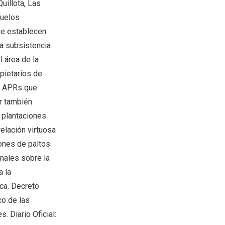
uillota, Las
suelos
se establecen
la subsistencia
 área de la
opietarios de
as APRs que
r también
s plantaciones
elación virtuosa
ones de paltos
onales sobre la
a la
ica. Decreto
co de las
 Diario Oficial: