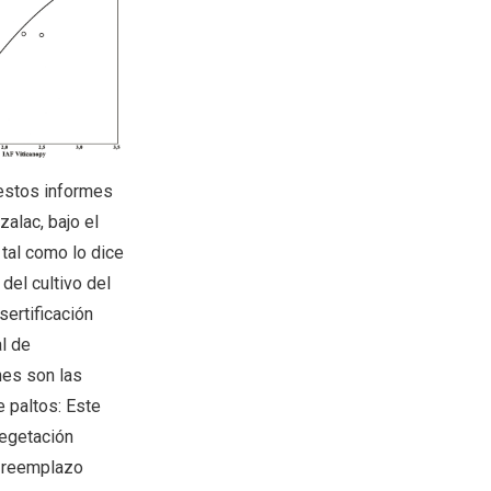
 estos informes
alac, bajo el
 tal como lo dice
 del cultivo del
sertificación
l de
nes son las
 paltos: Este
vegetación
n reemplazo