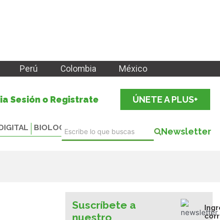
Perú
Colombia
México
cia Sesión o Registrate
ÚNETE A PLUS+
DIGITAL
BIOLOGICALS
Newsletter
Suscríbete a
Ingr
nuestro
cor