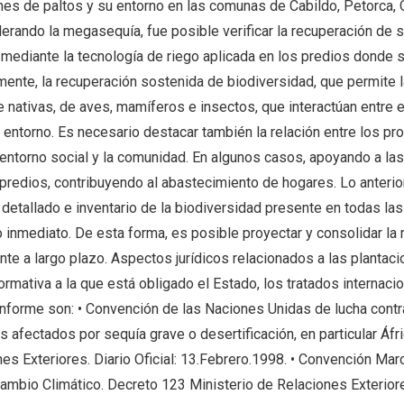
ones de paltos y su entorno en las comunas de Cabildo, Petorca, Q
erando la megasequía, fue posible verificar la recuperación de 
mediante la tecnología de riego aplicada en los predios donde 
mente, la recuperación sostenida de biodiversidad, que permite 
nativas, de aves, mamíferos e insectos, que interactúan entre el
l entorno. Es necesario destacar también la relación entre los pr
 entorno social y la comunidad. En algunos casos, apoyando a l
predios, contribuyendo al abastecimiento de hogares. Lo anterio
 detallado e inventario de la biodiversidad presente en todas la
 inmediato. De esta forma, es posible proyectar y consolidar la r
e a largo plazo. Aspectos jurídicos relacionados a las plantaci
ormativa a la que está obligado el Estado, los tratados internaci
informe son: • Convención de las Naciones Unidas de lucha contr
s afectados por sequía grave o desertificación, en particular Áfr
es Exteriores. Diario Oficial: 13.Febrero.1998. • Convención Mar
mbio Climático. Decreto 123 Ministerio de Relaciones Exteriores.