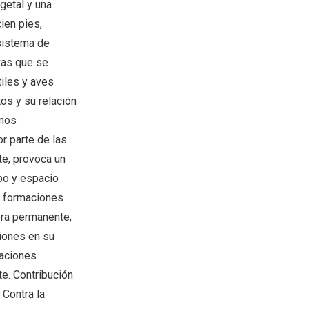
getal y una
ien pies,
osistema de
vas que se
tiles y aves
tos y su relación
inos
r parte de las
te, provoca un
po y espacio
n formaciones
era permanente,
iones en su
maciones
e. Contribución
 Contra la