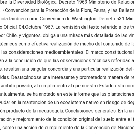
obre la Diversidad Biológica. Decreto 1963 Ministerio de Relacio
. • Convención para la Protección de la Flora, Fauna, y las Belle
cida también como Convención de Washington. Decreto 531 Mini
o Oficial: 04.Octubre.1967. La remisión del texto referido a los t
por Chile, y vigentes, obliga a una mirada más detallada de las vi
técnicos como efectiva realización de mucho del contenido de l
a las consideraciones medioambientales. El marco constitucional, 
van a la conclusión de que las observaciones técnicas referidas a
 resaltan una singular concordia y una particular realización del
ridas. Destacándose una interesante y prometedora manera de re
l ámbito privado, al cumplimiento al que nuestro Estado está co
untualmente, se ha anotado en este informe que las plantaciones
yudar en la mantención de un ecosistema nativo en riesgo de deg
ón producto de la megasequía. Conclusiones generales. En la un
ración y mejoramiento de la condición original del suelo entre el 
ón, como una acción de cumplimiento de la Convención de Nacion