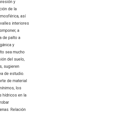
presión y
ción de la
tmosférica, así
valles interiores
componer, a
a de palto a
gánica y
alto sea mucho
ión del suelo,
s, sugieren
ea de estudio.
orte de material
mínimos, los
 hídricos en la
robar
aenas. Relación