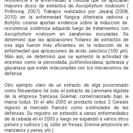
resistencia a la enfermedad a medida que se aplicaban
mayores dosis de extractos de
Ascophyllum nodosum
(
Prithiviraj, 2007). Trabajos realizados por Jayaraj (2008,
2010) en la enfermedad fúngica
Alternaria radicina
y
Botrytis cinerea
aportan evidencia sobre la inducción de
resistencia sistémica adquirda luego de tratamientos con
Ascophyllum nodosum
en zanahorias inoculadas. Se
determinó que las aplicaciones foliares de extractos de
esa alga fueron más eficientes en la reducción de la
enfermedad que aplicaciones de ácido salicílico (100 µm).
Más aún, se determinó que se aumentó la actividad de
enzimas como la peroxidada, polifeniloxidasa, quitinasa y
glucanasa que están relacionadas con los mecanismos de
defensa.
Otro ejemplo claro de un extracto de alga posicionado
como fitosanitario ha sido el extracto de
Laminaria digitata
de la empresa francesa Goëmar, comercializado bajo la
marca Iodus. En el año 2003 el producto Iodus 2 Cereals
ingresó al mercado francés como estimulador de las
defensas. Su registro se extendió a varias enfermedades
de la cebada en el 2005 y luego se expandió a varios otros
países y cultivos ( ej: oídio en fresas,
Erwinia amylovora
en
manzanos y peras, etc.).