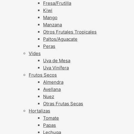
Fresa/Frutilla
Kiwi
Mango
Manzana
Otros Frutales Tropicales
Paltos/Aguacate
Peras
Vides
Uva de Mesa
Uva Vinífera
Frutos Secos
Almendra
Avellana
Nuez
Otras Frutas Secas
Hortalizas
Tomate
Papas
Lechuga