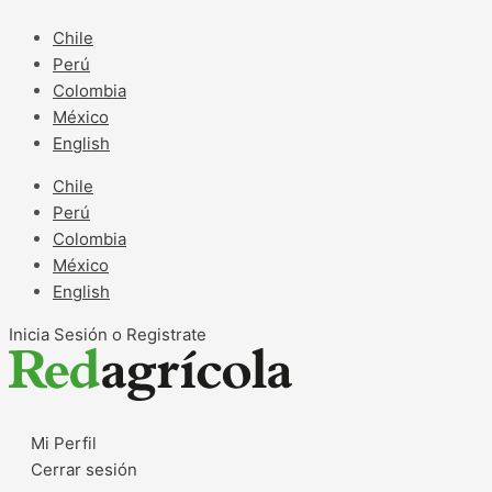
Ir
al
Chile
contenido
Perú
Colombia
México
English
Chile
Perú
Colombia
México
English
Inicia Sesión o Registrate
Mi Perfil
Cerrar sesión