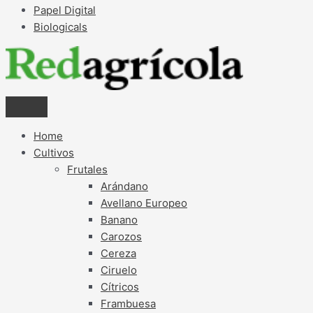
Papel Digital
Biologicals
Home
Cultivos
Frutales
Arándano
Avellano Europeo
Banano
Carozos
Cereza
Ciruelo
Cítricos
Frambuesa