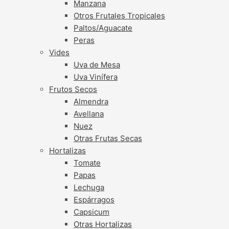
Manzana
Otros Frutales Tropicales
Paltos/Aguacate
Peras
Vides
Uva de Mesa
Uva Vinífera
Frutos Secos
Almendra
Avellana
Nuez
Otras Frutas Secas
Hortalizas
Tomate
Papas
Lechuga
Espárragos
Capsicum
Otras Hortalizas