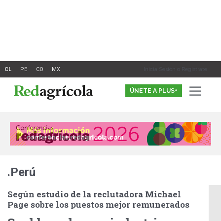
Ir
al
contenido
Inicia Sesión o Registrate
ÚNETE A PLUS+
.Perú
Según estudio de la reclutadora Michael
Page sobre los puestos mejor remunerados