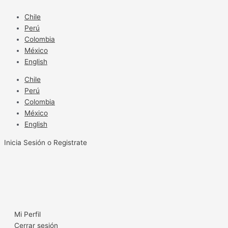
Ir
al
Chile
contenido
Perú
Colombia
México
English
Chile
Perú
Colombia
México
English
Inicia Sesión o Registrate
Mi Perfil
Cerrar sesión