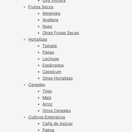
Uva Vinífera
Frutos Secos
Almendra
Avellana
Nuez
Otras Frutas Secas
Hortalizas
Tomate
Papas
Lechuga
Espárragos
Capsicum
Otras Hortalizas
Cereales
Trigo
Maíz
Arroz
Otros Cereales
Cultivos Extensivos
Caña de Azúcar
Palma