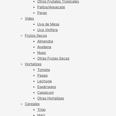
Otros Frutales Tropicales
Paltos/Aguacate
Peras
Vides
Uva de Mesa
Uva Vinífera
Frutos Secos
Almendra
Avellana
Nuez
Otras Frutas Secas
Hortalizas
Tomate
Papas
Lechuga
Espárragos
Capsicum
Otras Hortalizas
Cereales
Trigo
Maíz