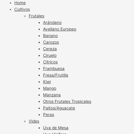
Home
Cultivos
Frutales
Arándano
Avellano Europeo
Banano
Carozos
Cereza
Ciruelo
Cítricos
Frambuesa
Fresa/Frutilla
Kiwi
Mango
Manzana
Otros Frutales Tropicales
Paltos/Aguacate
Peras
Vides
Uva de Mesa