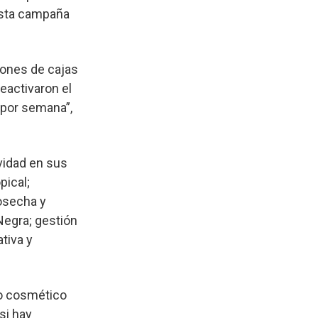
 esta campaña
lones de cajas
eactivaron el
 por semana”,
vidad en sus
pical;
cosecha y
Negra; gestión
tiva y
to cosmético
si hay