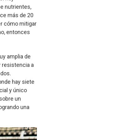
e nutrientes,
hace más de 20
er cómo mitigar
no, entonces
muy amplia de
y resistencia a
ados.
onde hay siete
ial y único
e sobre un
logrando una