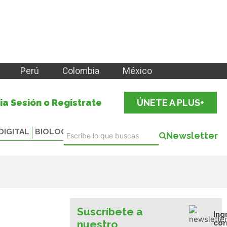
Perú
Colombia
México
cia Sesión o Registrate
ÚNETE A PLUS+
DIGITAL
BIOLOGICALS
Newsletter
Suscríbete a
Ing
nuestro
cor