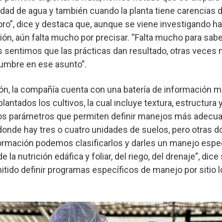
dad de agua y también cuando la planta tiene carencias d
oro”, dice y destaca que, aunque se viene investigando 
ión, aún falta mucho por precisar. “Falta mucho para sab
s sentimos que las prácticas dan resultado, otras veces 
dumbre en ese asunto”.
ión, la compañía cuenta con una batería de información 
antados los cultivos, la cual incluye textura, estructura 
tros parámetros que permiten definir manejos más adecu
onde hay tres o cuatro unidades de suelos, pero otras d
formación podemos clasificarlos y darles un manejo espec
 la nutrición edáfica y foliar, del riego, del drenaje”, dic
itido definir programas específicos de manejo por sitio 