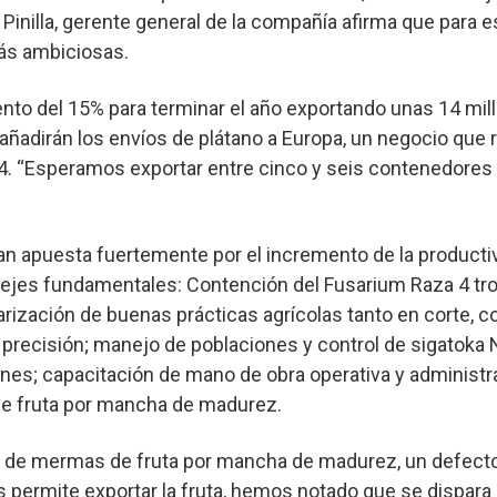
 Pinilla, gerente general de la compañía afirma que para
ás ambiciosas.
to del 15% para terminar el año exportando unas 14 mil
 añadirán los envíos de plátano a Europa, un negocio que r
24. “Esperamos exportar entre cinco y seis contenedores
an apuesta fuertemente por el incremento de la producti
 ejes fundamentales: Contención del Fusarium Raza 4 tro
arización de buenas prácticas agrícolas tanto en corte, 
 precisión; manejo de poblaciones y control de sigatoka 
ones; capacitación de mano de obra operativa y administra
de fruta por mancha de madurez.
ma de mermas de fruta por mancha de madurez, un defec
 permite exportar la fruta, hemos notado que se dispara 