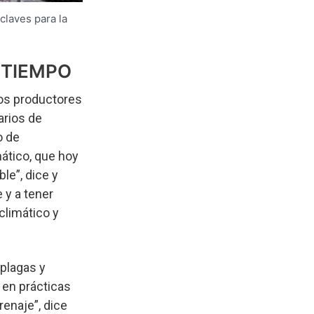
claves para la
 TIEMPO
los productores
arios de
o de
ático, que hoy
le”, dice y
 y a tener
climático y
 plagas y
 en prácticas
renaje”, dice