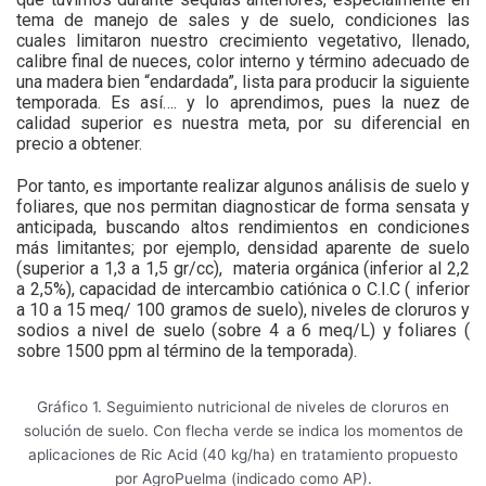
tema de manejo de sales y de suelo, condiciones las
cuales limitaron nuestro crecimiento vegetativo, llenado,
calibre final de nueces, color interno y término adecuado de
una madera bien “endardada”, lista para producir la siguiente
temporada. Es así…. y lo aprendimos, pues la nuez de
calidad superior es nuestra meta, por su diferencial en
precio a obtener.
Por tanto, es importante realizar algunos análisis de suelo y
foliares, que nos permitan diagnosticar de forma sensata y
anticipada, buscando altos rendimientos en condiciones
más limitantes; por ejemplo, densidad aparente de suelo
(superior a 1,3 a 1,5 gr/cc),
materia orgánica (inferior al 2,2
a 2,5%), capacidad de intercambio catiónica o C.I.C ( inferior
a 10 a 15 meq/ 100 gramos de suelo), niveles de cloruros y
sodios a nivel de suelo (sobre 4 a 6 meq/L) y foliares (
sobre 1500 ppm al término de la temporada).
Gráfico 1. Seguimiento nutricional de niveles de cloruros en
solución de suelo. Con flecha verde se indica los momentos de
aplicaciones de Ric Acid (40 kg/ha) en tratamiento propuesto
por AgroPuelma (indicado como AP).