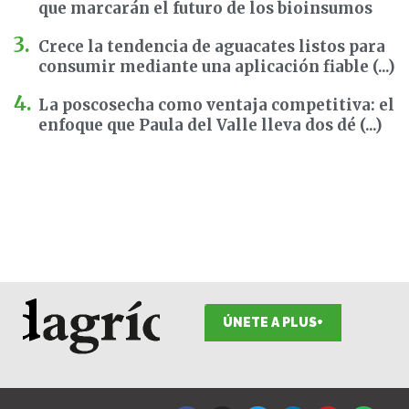
que marcarán el futuro de los bioinsumos
Crece la tendencia de aguacates listos para
consumir mediante una aplicación fiable (...)
La poscosecha como ventaja competitiva: el
enfoque que Paula del Valle lleva dos dé (...)
ÚNETE A PLUS+
F
I
T
L
Y
S