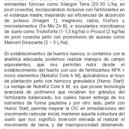
enmiendas fúlvicas como Silargon Terra (20-30 L/ha, en
post cosecha), incorporándolo inclusive con fertilizantes en
el estanque madre, mejorando así eficiencias de absorción
de potasio (Imagen 1), magnesio, calcio, fósforo y
microelementos (Fe-Mo-Zn-B), e inoculantes microbianos
de suelo como Trichoforte (1-1,5 kg/ha) o Prosoil (2 kg/ha)
en post cosecha junto con promotores de auxinas como
Manvert Enraizante (2 – 3 L/ha).
En establecimientos de huertos nuevos, si contamos con la
analítica adecuada, podemos realizar manejos de campo
equivalentes, que nos permitan nutrir desde el
establecimiento del huerto con uso de fertilizantes NPK +
micro elementos (Nutrafol Cote 6 M), aplicándolos al hoyo
de plantación junto con húmicos granulados (Humic Start).
La ventaja de Nutrafol Cote 6 M,
es que posee tecnología
avanzada de polímeros que recubren los gránulos del
fertilizante balanceado, los cuales hacen entrega de los
nutrientes de forma paulatina y por otro lado, partir con
Humic Start, permite mejorar la CIC en inmediaciones del
crecimiento radicular inicial, mantener aquella estructura del
suelo que nos significó inversión elevada al realizar el
movimiento de tierra, y dar macroporosidad obteniendo