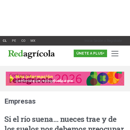
Ir
al
contenido
Inicia Sesión o Registrate
ÚNETE A PLUS+
Empresas
Si el río suena… nueces trae y de
los suelos nos debemos preocupar