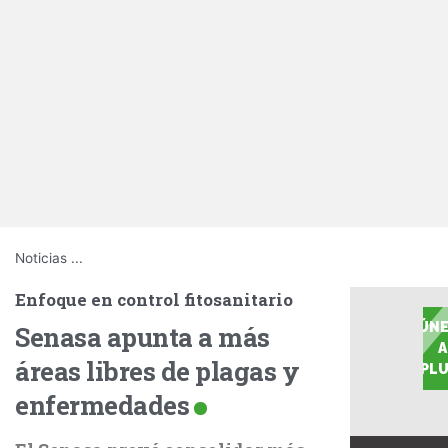
Noticias
...
Enfoque en control fitosanitario
ÚNE
Senasa apunta a más
A
áreas libres de plagas y
PLU
enfermedades