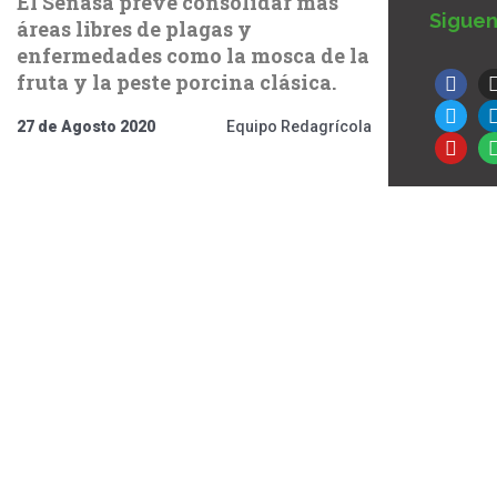
El Senasa prevé consolidar más
Siguen
áreas libres de plagas y
enfermedades como la mosca de la
F
T
Y
a
w
o
fruta y la peste porcina clásica.
c
i
u
e
t
t
27 de Agosto 2020
Equipo Redagrícola
b
t
u
o
e
b
o
r
e
k
-
f