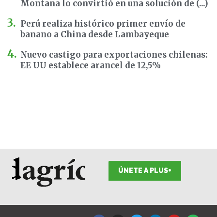
Montana lo convirtió en una solución de (...)
Perú realiza histórico primer envío de
banano a China desde Lambayeque
Nuevo castigo para exportaciones chilenas:
EE UU establece arancel de 12,5%
ÚNETE A PLUS+
F
I
T
L
Y
S