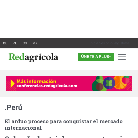
Ir
al
contenido
Inicia Sesión o Registrate
ÚNETE A PLUS+
.Perú
El arduo proceso para conquistar el mercado
internacional