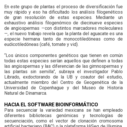
En este grupo de plantas el proceso de diversificación fue
muy rápido y eso ha dificultado los análisis filogenéticos
de gran resolución de estas especies. Mediante un
exhaustivo análisis filogenómico de diecinueve especies
de angiospermas —con distintos marcadores moleculares
—, el nuevo trabajo revela que la planta del aguacate es una
especie hermana tanto de monocotiledóneas como de
eudicotiledóneas (café, tomate y vid).
“Los únicos componentes genéticos que tienen en común
todas estas especies serían aquellos que definen a todas
las angiospermas y las diferencian de las gimnospermas y
las plantas sin semilla”, subraya el investigador Pablo
Librado, exdoctorando de la UB y coautor del estudio,
actualmente miembro del Centro de Geogenética de la
Universidad de Copenhague y del Museo de Historia
Natural de Dinamarca.
HACIA EL SOFTWARE BIOINFORMÁTICO
Para secuenciar la variedad mexicana se han empleado
diferentes bibliotecas genómicas y tecnologías de
secuenciación, como el vector de clonación cromosoma
artificial bacteriano (BAC) o la plataforma HiSeq de Illumina,