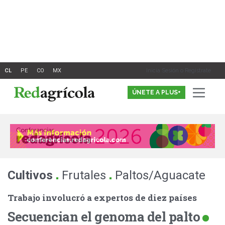
Ir
al
contenido
Inicia Sesión o Registrate
ÚNETE A PLUS+
.
.
Cultivos
Frutales
Paltos/Aguacate
Trabajo involucró a expertos de diez países
Secuencian el genoma del palto