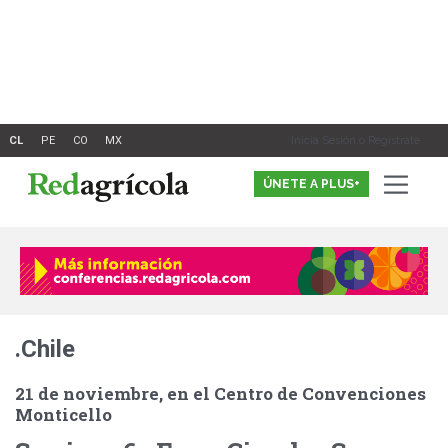
Ir
al
contenido
Inicia Sesión o Registrate
ÚNETE A PLUS+
.Chile
21 de noviembre, en el Centro de Convenciones
Monticello