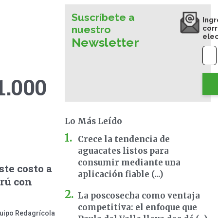
Suscríbete a
Ingr
nuestro
cor
ele
Newsletter
1.000
Lo Más Leído
Crece la tendencia de
aguacates listos para
consumir mediante una
te costo a
aplicación fiable (...)
erú con
La poscosecha como ventaja
competitiva: el enfoque que
uipo Redagrícola