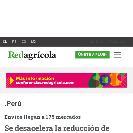
Ir
al
contenido
Inicia Sesión o Registrate
ÚNETE A PLUS+
.Perú
Envíos llegan a 175 mercados
Se desacelera la reducción de