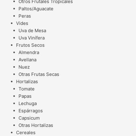
Otros Frutales Tropicales
Paltos/Aguacate
Peras
Vides
Uva de Mesa
Uva Vinífera
Frutos Secos
Almendra
Avellana
Nuez
Otras Frutas Secas
Hortalizas
Tomate
Papas
Lechuga
Espárragos
Capsicum
Otras Hortalizas
Cereales