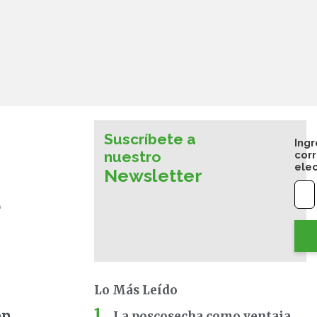
Suscríbete a
Ingr
nuestro
cor
ele
Newsletter
a
Lo Más Leído
en
La poscosecha como ventaja