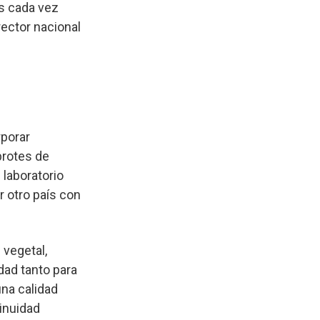
s cada vez
rector nacional
rporar
brotes de
laboratorio
r otro país con
 vegetal,
dad tanto para
na calidad
tinuidad