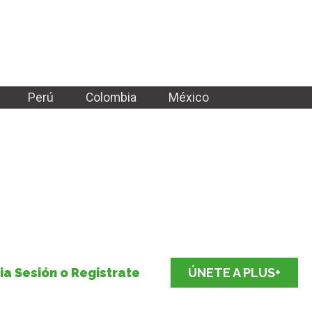
Perú
Colombia
México
cia Sesión o Registrate
ÚNETE A PLUS+