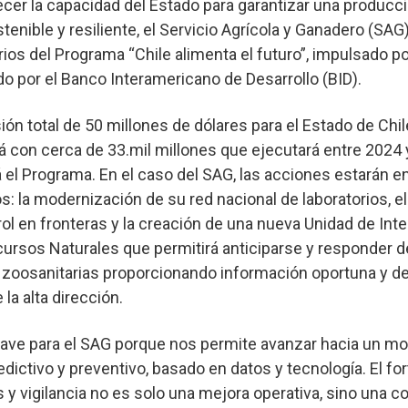
lecer la capacidad del Estado para garantizar una producc
tenible y resiliente, el Servicio Agrícola y Ganadero (SAG
rios del Programa “Chile alimenta el futuro”, impulsado po
do por el Banco Interamericano de Desarrollo (BID).
ón total de 50 millones de dólares para el Estado de Chil
á con cerca de 33.mil millones que ejecutará entre 2024
rá el Programa. En el caso del SAG, las acciones estarán 
s: la modernización de su red nacional de laboratorios, el
ol en fronteras y la creación de una nueva Unidad de Intel
ecursos Naturales que permitirá anticiparse y responder
 zoosanitarias proporcionando información oportuna y de
la alta dirección.
clave para el SAG porque nos permite avanzar hacia un m
edictivo y preventivo, basado en datos y tecnología. El fo
s y vigilancia no es solo una mejora operativa, sino una c