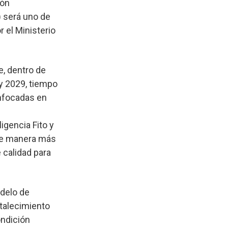
ión
) será uno de
r el Ministerio
e, dentro de
 y 2029, tiempo
enfocadas en
igencia Fito y
 de manera más
 calidad para
odelo de
rtalecimiento
ondición