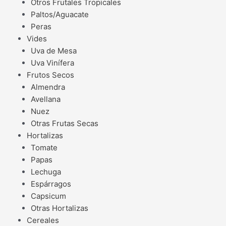
Otros Frutales Tropicales
Paltos/Aguacate
Peras
Vides
Uva de Mesa
Uva Vinífera
Frutos Secos
Almendra
Avellana
Nuez
Otras Frutas Secas
Hortalizas
Tomate
Papas
Lechuga
Espárragos
Capsicum
Otras Hortalizas
Cereales