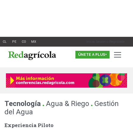
Ir
al
contenido
Inicia Sesión o Registrate
ÚNETE A PLUS+
.
.
Tecnología
Agua & Riego
Gestión
del Agua
Experiencia Piloto